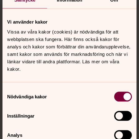
Tillbaka till toppen
Tillbaka till innehållet
Vi använder kakor
Vissa av våra kakor (cookies) är nödvändiga för att
Kontakt
webbplatsen ska fungera. Här finns också kakor för
analys och kakor som förbättrar din användarupplevelse,
samt kakor som används för marknadsföring och när vi
Kalender
länkar vidare till andra plattformar. Läs mer om våra
kakor.
Hitta snabbt
Samtyckesval
Nödvändiga kakor
Sociala kanaler
Inställningar
Analys