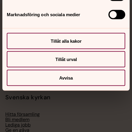
Marknadsföring och sociala medier
Jourhavande präst
Akut samtals- och krisstöd. Prata eller chatta anonymt
med en präst på kvällar och nätter.
Tillåt alla kakor
Chatt
Tillåt urval
Digitalt brev
Telefon 112
Avvisa
Svenska kyrkan
Hitta församling
Bli medlem
Lediga jobb
Ge en gåva