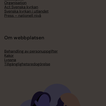
Organisation
Act Svenska kyrkan
Svenska kyrkan i utlandet
Press – nationell nivå
Om webbplatsen
Behandling av personuppgifter
Kakor
Lyssna
Tillgänglighetsredogörelse