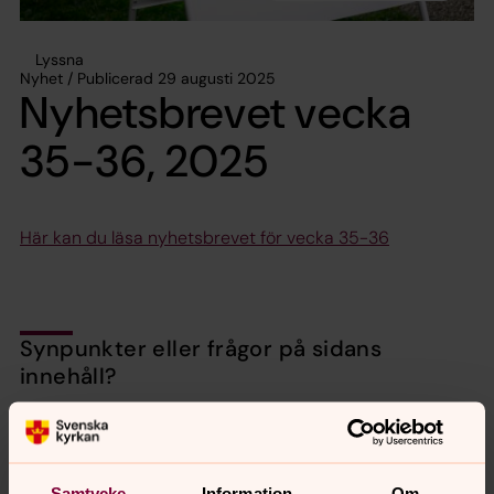
Lyssna
Nyhet / Publicerad 29 augusti 2025
Nyhetsbrevet vecka
35-36, 2025
Här kan du läsa nyhetsbrevet för vecka 35-36
Synpunkter eller frågor på sidans
innehåll?
valbo-hedesunda.pastorat@svenskakyrkan.se
Dela
Samtycke
Information
Om