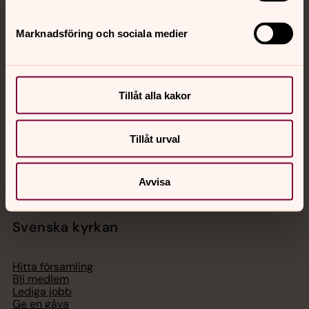
Marknadsföring och sociala medier
Jourhavande präst
Akut samtals- och krisstöd. Prata eller chatta anonymt
med en präst på kvällar och nätter.
Tillåt alla kakor
Chatt
Tillåt urval
Digitalt brev
Telefon 112
Avvisa
Svenska kyrkan
Hitta församling
Bli medlem
Lediga jobb
Ge en gåva