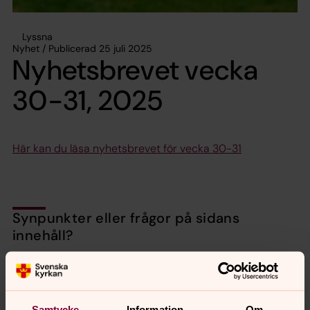
Lyssna
Nyhet / Publicerad 25 juli 2025
Nyhetsbrevet vecka
30-31, 2025
Här kan du läsa nyhetsbrevet för vecka 30-31
Synpunkter eller frågor på sidans
innehåll?
valbo-hedesunda.pastorat@svenskakyrkan.se
Dela
Samtycke
Information
Om