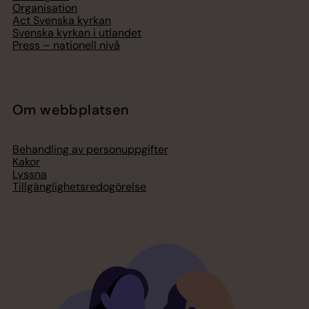
Organisation
Act Svenska kyrkan
Svenska kyrkan i utlandet
Press – nationell nivå
Om webbplatsen
Behandling av personuppgifter
Kakor
Lyssna
Tillgänglighetsredogörelse