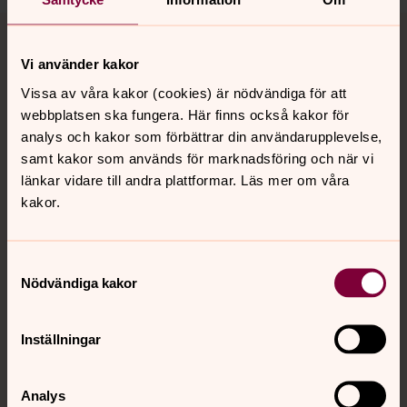
Tillbaka till toppen
Tillbaka till innehållet
Vi använder kakor
Vissa av våra kakor (cookies) är nödvändiga för att
Kontakt
webbplatsen ska fungera. Här finns också kakor för
analys och kakor som förbättrar din användarupplevelse,
samt kakor som används för marknadsföring och när vi
Kalender
länkar vidare till andra plattformar. Läs mer om våra
kakor.
Hitta snabbt
Samtyckesval
Nödvändiga kakor
Sociala kanaler
Inställningar
Analys