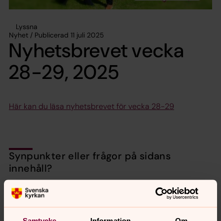
Lyssna
Nyhet / Publicerad 11 juli 2025
Nyhetsbrevet vecka
28-29, 2025
Här kan du läsa nyhetsbrevet för vecka 28-29
Synpunkter eller frågor på sidans
innehåll?
valbo-hedesunda.pastorat@svenskakyrkan.se
Dela
Samtycke
Information
Om