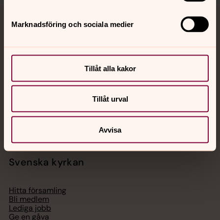
Marknadsföring och sociala medier
Jourhavande präst
Akut samtals- och krisstöd. Prata eller chatta anonymt
med en präst på kvällar och nätter.
Tillåt alla kakor
Chatt
Tillåt urval
Digitalt brev
Telefon 112
Avvisa
Svenska kyrkan
Hitta församling
Bli medlem
Lediga jobb
Ge en gåva