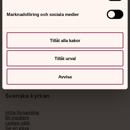
Marknadsföring och sociala medier
Jourhavande präst
Akut samtals- och krisstöd. Prata eller chatta anonymt
med en präst på kvällar och nätter.
Tillåt alla kakor
Chatt
Tillåt urval
Digitalt brev
Telefon 112
Avvisa
Svenska kyrkan
Hitta församling
Bli medlem
Lediga jobb
Ge en gåva