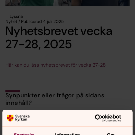
Lyssna
Nyhet / Publicerad 4 juli 2025
Nyhetsbrevet vecka
27-28, 2025
Här kan du läsa nyhetsbrevet för vecka 27-28
Synpunkter eller frågor på sidans
innehåll?
valbo-hedesunda.pastorat@svenskakyrkan.se
Dela
Samtycke
Information
Om