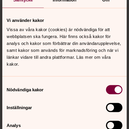
Tillbaka till toppen
Tillbaka till innehållet
Vi använder kakor
Vissa av våra kakor (cookies) är nödvändiga för att
Kontakt
webbplatsen ska fungera. Här finns också kakor för
analys och kakor som förbättrar din användarupplevelse,
samt kakor som används för marknadsföring och när vi
Kalender
länkar vidare till andra plattformar. Läs mer om våra
kakor.
Hitta snabbt
Samtyckesval
Nödvändiga kakor
Sociala kanaler
Inställningar
Analys