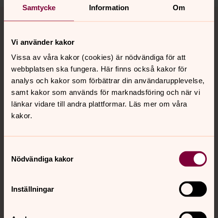
Samtycke
Information
Om
Tillbaka till toppen
Tillbaka till innehållet
Vi använder kakor
Vissa av våra kakor (cookies) är nödvändiga för att
Kontakt
webbplatsen ska fungera. Här finns också kakor för
analys och kakor som förbättrar din användarupplevelse,
samt kakor som används för marknadsföring och när vi
Kalender
länkar vidare till andra plattformar. Läs mer om våra
kakor.
Hitta snabbt
Samtyckesval
Nödvändiga kakor
Sociala kanaler
Inställningar