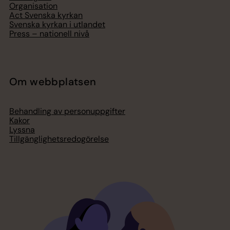
Organisation
Act Svenska kyrkan
Svenska kyrkan i utlandet
Press – nationell nivå
Om webbplatsen
Behandling av personuppgifter
Kakor
Lyssna
Tillgänglighetsredogörelse