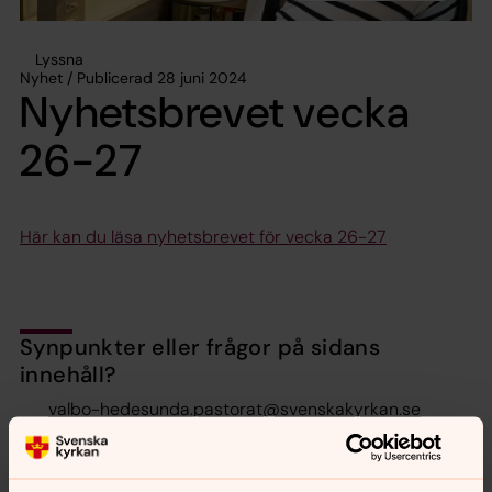
Lyssna
Nyhet / Publicerad 28 juni 2024
Nyhetsbrevet vecka
26-27
Här kan du läsa nyhetsbrevet för vecka 26-27
Synpunkter eller frågor på sidans
innehåll?
valbo-hedesunda.pastorat@svenskakyrkan.se
Dela