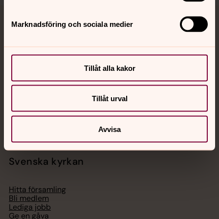
Marknadsföring och sociala medier
Jourhavande präst
Akut samtals- och krisstöd. Prata eller chatta anonymt
med en präst på kvällar och nätter.
Tillåt alla kakor
Chatt
Tillåt urval
Digitalt brev
Telefon 112
Avvisa
Svenska kyrkan
Hitta församling
Bli medlem
Lediga jobb
Ge en gåva