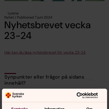
Lyssna
Nyhet / Publicerad 7 juni 2024
Nyhetsbrevet vecka
23-24
Här kan du läsa nyhetsbrevet för vecka 23-24
Synpunkter eller frågor på sidans
innehåll?
valbo-hedesunda.pastorat@svenskakyrkan.se
Dela
Samtycke
Information
Om