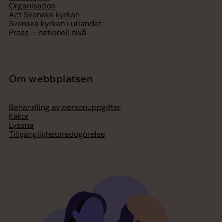
Organisation
Act Svenska kyrkan
Svenska kyrkan i utlandet
Press – nationell nivå
Om webbplatsen
Behandling av personuppgifter
Kakor
Lyssna
Tillgänglighetsredogörelse