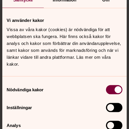
Tillbaka till toppen
Tillbaka till innehållet
Vi använder kakor
Vissa av våra kakor (cookies) är nödvändiga för att
Kontakt
webbplatsen ska fungera. Här finns också kakor för
analys och kakor som förbättrar din användarupplevelse,
samt kakor som används för marknadsföring och när vi
Kalender
länkar vidare till andra plattformar. Läs mer om våra
kakor.
Hitta snabbt
Samtyckesval
Nödvändiga kakor
Sociala kanaler
Inställningar
Analys