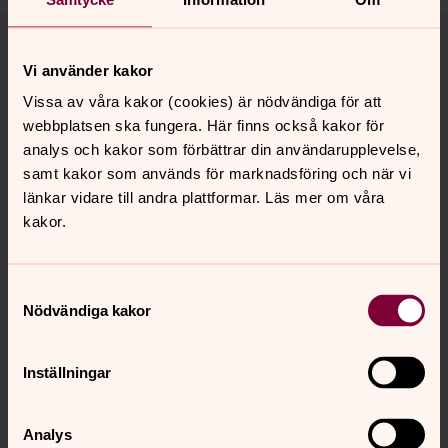
Tillbaka till toppen
Tillbaka till innehållet
Vi använder kakor
Vissa av våra kakor (cookies) är nödvändiga för att
Kontakt
webbplatsen ska fungera. Här finns också kakor för
analys och kakor som förbättrar din användarupplevelse,
samt kakor som används för marknadsföring och när vi
Kalender
länkar vidare till andra plattformar. Läs mer om våra
kakor.
Hitta snabbt
Samtyckesval
Nödvändiga kakor
Sociala kanaler
Inställningar
Analys