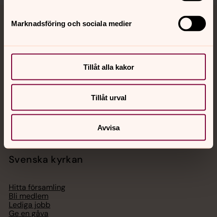
Marknadsföring och sociala medier
Jourhavande präst
Akut samtals- och krisstöd. Prata eller chatta anonymt
med en präst på kvällar och nätter.
Tillåt alla kakor
Chatt
Tillåt urval
Digitalt brev
Telefon 112
Avvisa
Svenska kyrkan
Hitta församling
Bli medlem
Lediga jobb
Ge en gåva