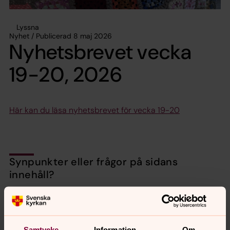
Lyssna
Nyhet / Publicerad 8 maj 2026
Nyhetsbrevet vecka
19-20, 2026
Här kan du läsa nyhetsbrevet för vecka 19-20
Synpunkter eller frågor på sidans
innehåll?
valbo-hedesunda.pastorat@svenskakyrkan.se
Dela
Samtycke
Information
Om