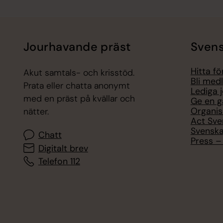
Jourhavande präst
Svens
Hitta f
Akut samtals- och krisstöd.
Bli med
Prata eller chatta anonymt
Lediga 
med en präst på kvällar och
Ge en g
Organis
nätter.
Act Sve
Svenska
Chatt
Press – 
Digitalt brev
Telefon 112