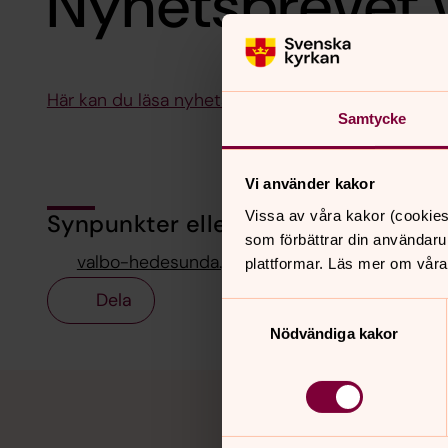
Nyhetsbrevet 
Här kan du läsa nyhetsbrevet för vecka 18-19
Samtycke
Vi använder kakor
Vissa av våra kakor (cookies
Synpunkter eller frågor på sidans i
som förbättrar din användaru
valbo-hedesunda.pastorat@svenskakyrkan.se
plattformar. Läs mer om våra
Dela
Samtyckesval
Nödvändiga kakor
Tillbaka till toppen
Tillbaka till innehållet