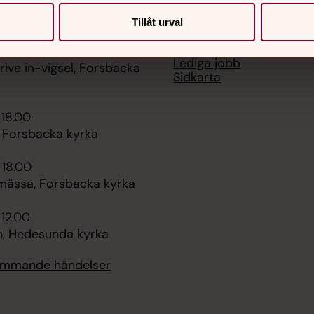
er
Hitta snabbt
Tillåt urval
Kontakt
 14.00
Lediga jobb
rive in-vigsel, Forsbacka
Sidkarta
 18.00
, Forsbacka kyrka
 18.00
mässa, Forsbacka kyrka
 12.00
, Hedesunda kyrka
kommande händelser