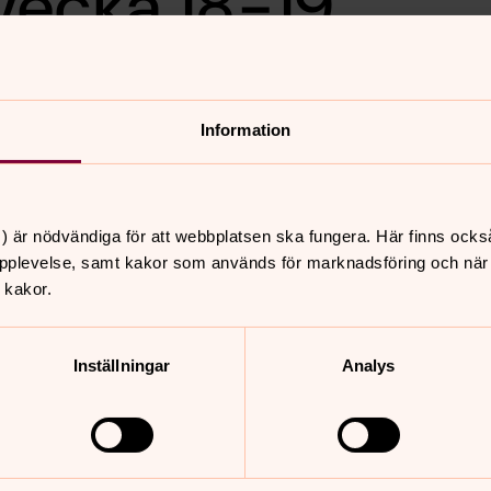
vecka 18-19
Information
) är nödvändiga för att webbplatsen ska fungera. Här finns ocks
nnehåll?
pplevelse, samt kakor som används för marknadsföring och när vi
 kakor.
Inställningar
Analys