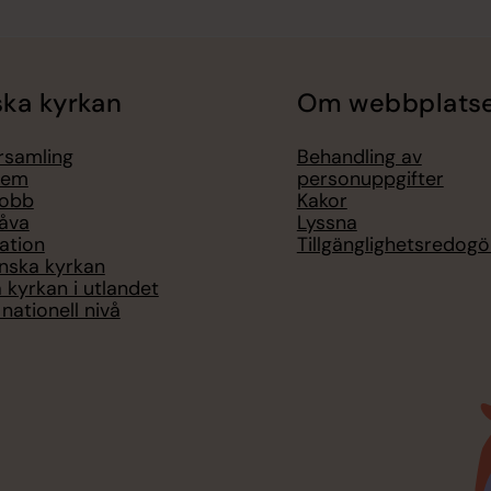
ka kyrkan
Om webbplats
örsamling
Behandling av
lem
personuppgifter
jobb
Kakor
åva
Lyssna
ation
Tillgänglighetsredogö
nska kyrkan
 kyrkan i utlandet
nationell nivå