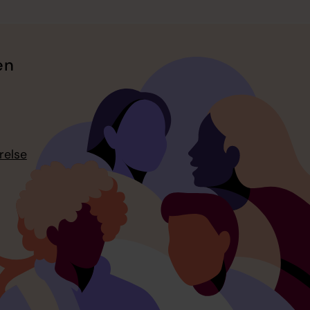
en
relse