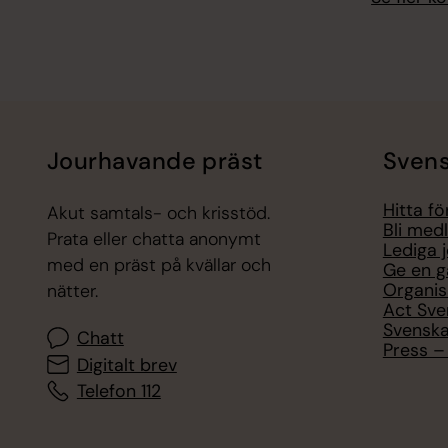
Jourhavande präst
Svens
Hitta f
Akut samtals- och krisstöd.
Bli med
Prata eller chatta anonymt
Lediga 
med en präst på kvällar och
Ge en g
Organis
nätter.
Act Sve
Svenska
Chatt
Press – 
Digitalt brev
Telefon 112