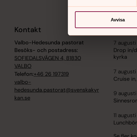
Avvisa
Kontakt
Kalend
Valbo-Hedesunda pastorat
7 augusti
Besöks- och postadress:
Drop in/d
kyrka
SOFIEDALSVÄGEN 4, 81830
VALBO
7 augusti
Telefon:
+46 26 197319
Cruise in
valbo-
hedesunda.pastorat@svenskakyr
9 augusti
kan.se
Sinnesro
11 augusti
Lunchbön
Se fler 