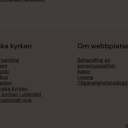
ka kyrkan
Om webbplats
örsamling
Behandling av
lem
personuppgifter
jobb
Kakor
åva
Lyssna
ation
Tillgänglighetsredogö
nska kyrkan
 kyrkan i utlandet
nationell nivå