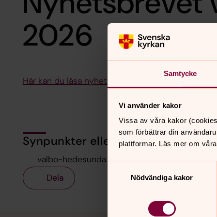
Nyhetsbrevet 
2026
Samtycke
Här kan du läsa nyhetsbrevet för vecka 14-15
Vi använder kakor
Vissa av våra kakor (cookies
som förbättrar din användaru
Synpunkter eller frågor på sidans i
plattformar. Läs mer om våra
valbo-hedesunda.pastorat@svenskakyrkan.se
Samtyckesval
Dela
Nödvändiga kakor
Tillbaka till toppen
Tillbaka till innehållet