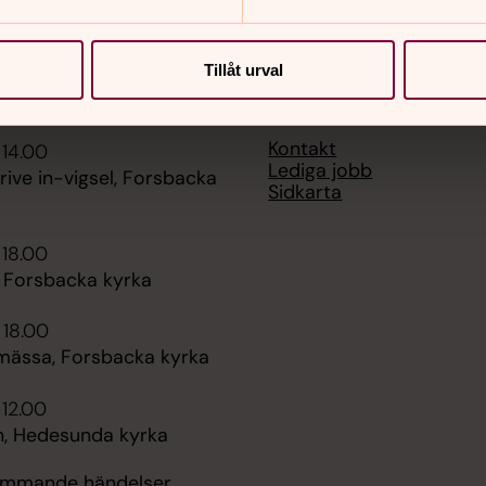
Tillåt urval
er
Hitta snabbt
Kontakt
 14.00
Lediga jobb
rive in-vigsel, Forsbacka
Sidkarta
 18.00
, Forsbacka kyrka
 18.00
mässa, Forsbacka kyrka
 12.00
, Hedesunda kyrka
kommande händelser