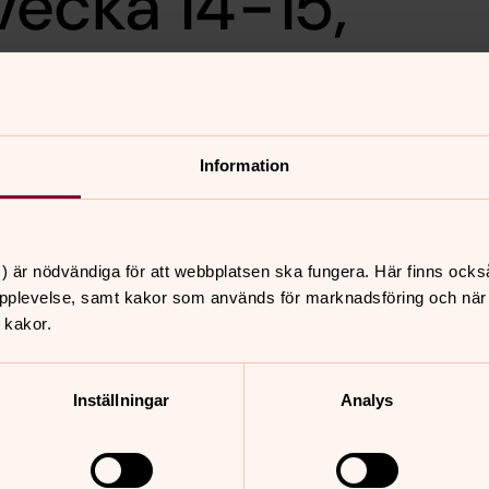
vecka 14-15,
Information
) är nödvändiga för att webbplatsen ska fungera. Här finns ocks
pplevelse, samt kakor som används för marknadsföring och när vi
nnehåll?
 kakor.
Inställningar
Analys