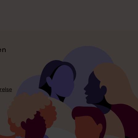
en
relse