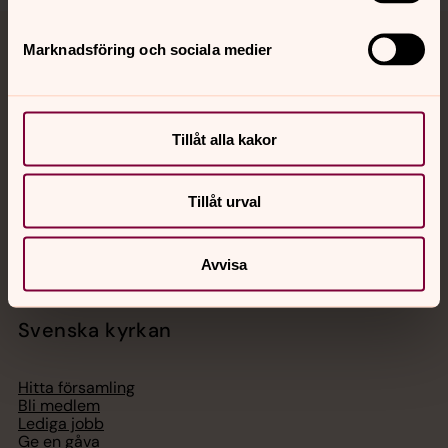
Marknadsföring och sociala medier
Jourhavande präst
Akut samtals- och krisstöd. Prata eller chatta anonymt
med en präst på kvällar och nätter.
Tillåt alla kakor
Chatt
Tillåt urval
Digitalt brev
Telefon 112
Avvisa
Svenska kyrkan
Hitta församling
Bli medlem
Lediga jobb
Ge en gåva