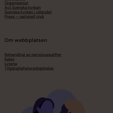
Organisation
Act Svenska kyrkan
Svenska kyrkan i utlandet
Press – nationell nivå
Om webbplatsen
Behandling av personuppgifter
Kakor
Lyssna
Tillgänglighetsredogörelse