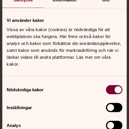
Tillbaka till toppen
Tillbaka till innehållet
Vi använder kakor
Vissa av våra kakor (cookies) är nödvändiga för att
Kontakt
webbplatsen ska fungera. Här finns också kakor för
analys och kakor som förbättrar din användarupplevelse,
samt kakor som används för marknadsföring och när vi
Kalender
länkar vidare till andra plattformar. Läs mer om våra
kakor.
Hitta snabbt
Samtyckesval
Nödvändiga kakor
Sociala kanaler
Inställningar
Analys