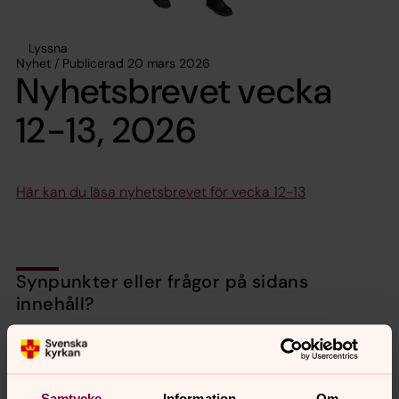
Lyssna
Nyhet / Publicerad 20 mars 2026
Nyhetsbrevet vecka
12-13, 2026
Här kan du läsa nyhetsbrevet för vecka 12-13
Synpunkter eller frågor på sidans
innehåll?
valbo-hedesunda.pastorat@svenskakyrkan.se
Dela
Samtycke
Information
Om