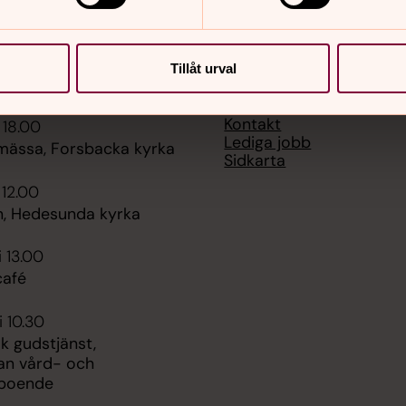
Tillåt urval
er
Hitta snabbt
Kontakt
 18.00
Lediga jobb
mässa, Forsbacka kyrka
Sidkarta
 12.00
, Hedesunda kyrka
i 13.00
afé
i 10.30
k gudstjänst,
an vård- och
boende