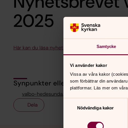
Nyhetsbrevet v
2025
Samtycke
Här kan du läsa nyhetsbrevet för vecka 12-13
Vi använder kakor
Vissa av våra kakor (cookies
som förbättrar din användaru
Synpunkter eller frågor på sidans i
plattformar. Läs mer om våra
valbo-hedesunda.pastorat@svenskakyrkan.se
Samtyckesval
Dela
Nödvändiga kakor
Tillbaka till toppen
Tillbaka till innehållet