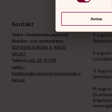
Avvisa
Kontakt
Kalend
Valbo-Hedesunda pastorat
9 augusti
Besöks- och postadress:
Sinnesro
SOFIEDALSVÄGEN 4, 81830
11 augusti
VALBO
Lunchbön
Telefon:
+46 26 197319
valbo-
12 august
hedesunda.pastorat@svenskakyr
Sommarc
kan.se
16 august
Ekumenis
Ängslyck
omsorgs