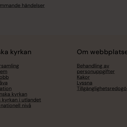
kommande händelser
ka kyrkan
Om webbplats
örsamling
Behandling av
lem
personuppgifter
jobb
Kakor
åva
Lyssna
ation
Tillgänglighetsredogö
nska kyrkan
 kyrkan i utlandet
nationell nivå