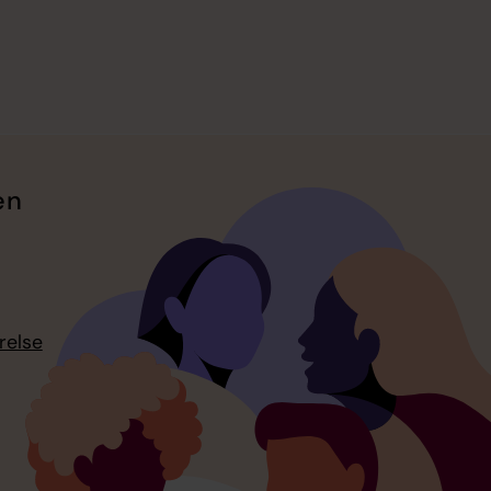
en
relse