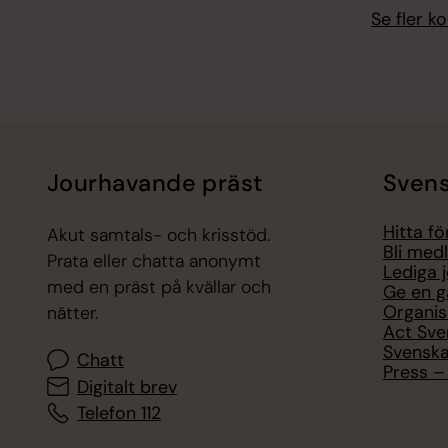
Se fler 
Jourhavande präst
Svens
Hitta f
Akut samtals- och krisstöd.
Bli med
Prata eller chatta anonymt
Lediga 
med en präst på kvällar och
Ge en g
Organis
nätter.
Act Sve
Svenska
Chatt
Press – 
Digitalt brev
Telefon 112