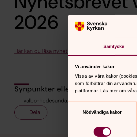
Nyhetsbrevet v
2026
Samtycke
Här kan du läsa nyhetsbrevet för vecka 11-12
Vi använder kakor
Vissa av våra kakor (cookies
som förbättrar din användaru
Synpunkter eller frågor på sidans i
plattformar. Läs mer om våra
valbo-hedesunda.pastorat@svenskakyrkan.se
Samtyckesval
Dela
Nödvändiga kakor
Tillbaka till toppen
Tillbaka till innehållet