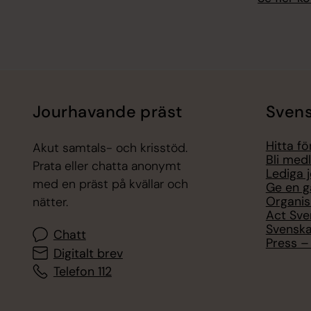
Jourhavande präst
Svens
Hitta f
Akut samtals- och krisstöd.
Bli med
Prata eller chatta anonymt
Lediga 
med en präst på kvällar och
Ge en g
Organis
nätter.
Act Sve
Svenska
Chatt
Press – 
Digitalt brev
Telefon 112