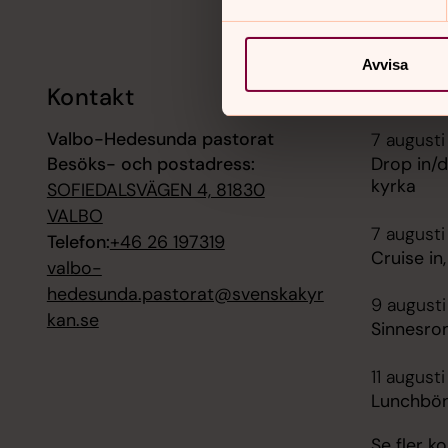
Avvisa
Kontakt
Kalend
Valbo-Hedesunda pastorat
7 augusti
Besöks- och postadress:
Drop in/d
kyrka
SOFIEDALSVÄGEN 4, 81830
VALBO
7 augusti
Telefon:
+46 26 197319
Cruise in
valbo-
hedesunda.pastorat@svenskakyr
9 augusti
kan.se
Sinnesro
11 augusti
Lunchbön
Se fler 