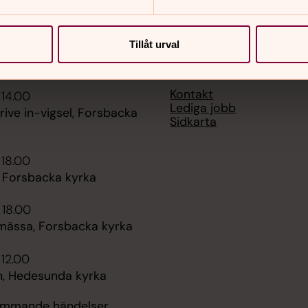
Tillåt urval
er
Hitta snabbt
Kontakt
 14.00
Lediga jobb
rive in-vigsel, Forsbacka
Sidkarta
 18.00
, Forsbacka kyrka
 18.00
mässa, Forsbacka kyrka
 12.00
, Hedesunda kyrka
kommande händelser