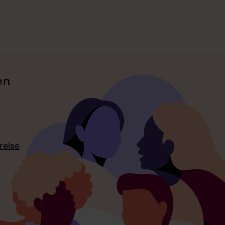
en
relse