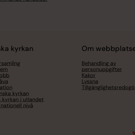
ka kyrkan
Om webbplats
örsamling
Behandling av
lem
personuppgifter
jobb
Kakor
åva
Lyssna
ation
Tillgänglighetsredogö
nska kyrkan
 kyrkan i utlandet
nationell nivå