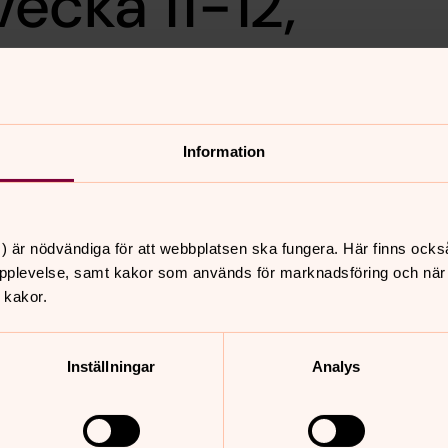
ecka 11-12,
Information
) är nödvändiga för att webbplatsen ska fungera. Här finns ocks
pplevelse, samt kakor som används för marknadsföring och när vi
nnehåll?
 kakor.
Inställningar
Analys