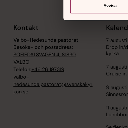
Avvisa
Kontakt
Kalend
Valbo-Hedesunda pastorat
7 augusti
Besöks- och postadress:
Drop in/d
kyrka
SOFIEDALSVÄGEN 4, 81830
VALBO
7 augusti
Telefon:
+46 26 197319
Cruise in
valbo-
hedesunda.pastorat@svenskakyr
9 augusti
kan.se
Sinnesro
11 augusti
Lunchbön
Se fler 