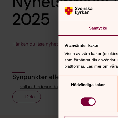
Nyhetsbrevet v
2025
Samtycke
Här kan du läsa nyhetsbrevet för vecka 11-12
Vi använder kakor
Vissa av våra kakor (cookies
som förbättrar din användaru
plattformar. Läs mer om våra
Synpunkter eller frågor på sidans i
Samtyckesval
Nödvändiga kakor
valbo-hedesunda.pastorat@svenskakyrkan.se
Dela
Tillbaka till toppen
Tillbaka till innehållet