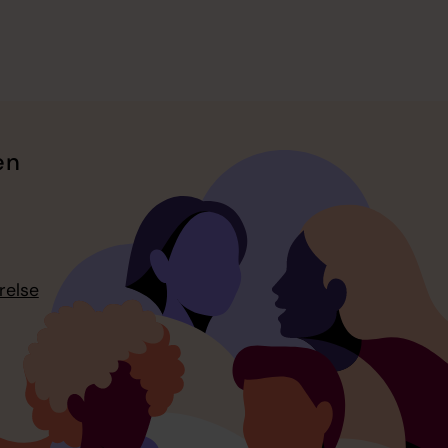
en
relse