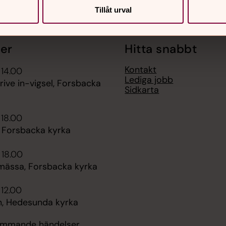
Tillåt urval
er
Hitta snabbt
Kontakt
 14.00
Lediga jobb
rive in-vigsel, Forsbacka
Sidkarta
 18.00
, Forsbacka kyrka
 18.00
mässa, Forsbacka kyrka
 12.00
, Hedesunda kyrka
kommande händelser