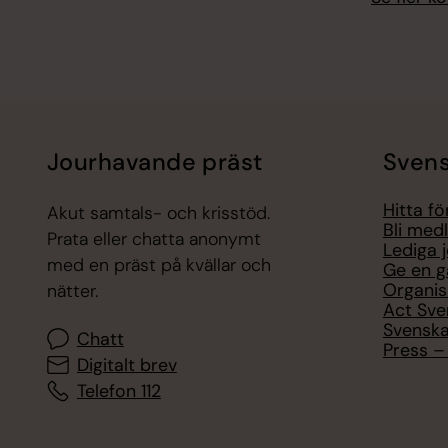
Jourhavande präst
Svens
Hitta f
Akut samtals- och krisstöd.
Bli med
Prata eller chatta anonymt
Lediga 
med en präst på kvällar och
Ge en g
Organis
nätter.
Act Sve
Svenska
Chatt
Press – 
Digitalt brev
Telefon 112