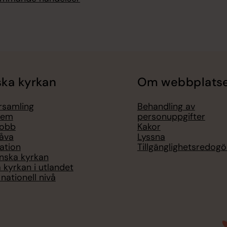
ka kyrkan
Om webbplats
örsamling
Behandling av
lem
personuppgifter
jobb
Kakor
åva
Lyssna
ation
Tillgänglighetsredogö
nska kyrkan
 kyrkan i utlandet
nationell nivå