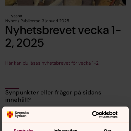
Lyssna
Nyhet / Publicerad 3 januari 2025
Nyhetsbrevet vecka 1-
2, 2025
Här kan du läsas nyhetsbrevet för vecka 1-2
Synpunkter eller frågor på sidans
innehåll?
valbo-hedesunda.pastorat@svenskakyrkan.se
Dela
Samtycke
Information
Om