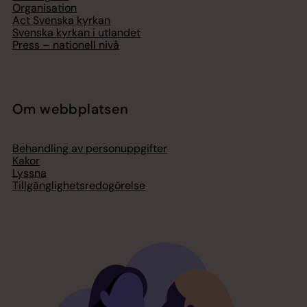
Organisation
Act Svenska kyrkan
Svenska kyrkan i utlandet
Press – nationell nivå
Om webbplatsen
Behandling av personuppgifter
Kakor
Lyssna
Tillgänglighetsredogörelse