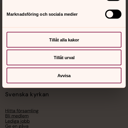
Marknadsföring och sociala medier
Jourhavande präst
Akut samtals- och krisstöd. Prata eller chatta anonymt
med en präst på kvällar och nätter.
Tillåt alla kakor
Chatt
Tillåt urval
Digitalt brev
Telefon 112
Avvisa
Svenska kyrkan
Hitta församling
Bli medlem
Lediga jobb
Ge en gåva