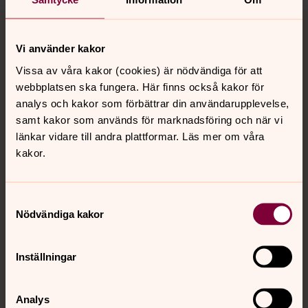
Tillbaka till toppen
Tillbaka till innehållet
Vi använder kakor
Vissa av våra kakor (cookies) är nödvändiga för att
Kontakt
webbplatsen ska fungera. Här finns också kakor för
analys och kakor som förbättrar din användarupplevelse,
samt kakor som används för marknadsföring och när vi
Kalender
länkar vidare till andra plattformar. Läs mer om våra
kakor.
Hitta snabbt
Samtyckesval
Nödvändiga kakor
Sociala kanaler
Inställningar
Analys