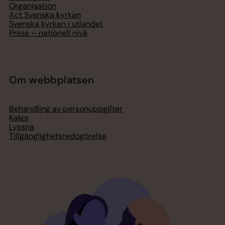
Organisation
Act Svenska kyrkan
Svenska kyrkan i utlandet
Press – nationell nivå
Om webbplatsen
Behandling av personuppgifter
Kakor
Lyssna
Tillgänglighetsredogörelse