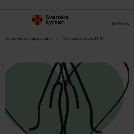
Till innehållet
Till undermeny
Sök
Meny
Valbo-Hedesunda pastorat
Nyhetsbrev vecka 33-34