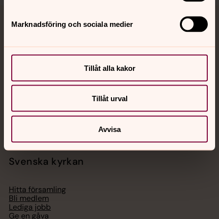
Marknadsföring och sociala medier
Jourhavande präst
Akut samtals- och krisstöd. Prata eller chatta anonymt
med en präst på kvällar och nätter.
Tillåt alla kakor
Chatt
Tillåt urval
Digitalt brev
Telefon 112
Avvisa
Svenska kyrkan
Hitta församling
Bli medlem
Lediga jobb
Ge en gåva