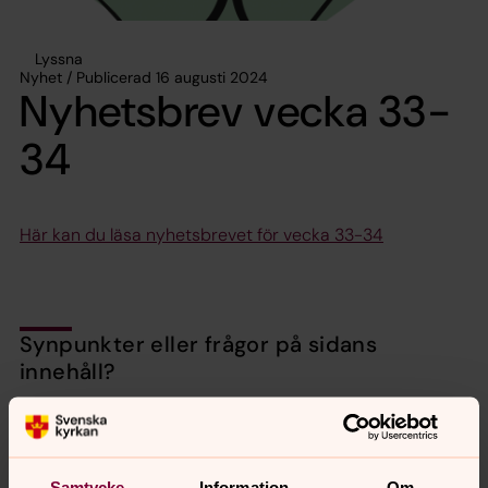
Lyssna
Nyhet / Publicerad 16 augusti 2024
Nyhetsbrev vecka 33-
34
Här kan du läsa nyhetsbrevet för vecka 33-34
Synpunkter eller frågor på sidans
innehåll?
valbo-hedesunda.pastorat@svenskakyrkan.se
Dela
Samtycke
Information
Om