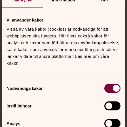
Tillbaka till toppen
Tillbaka till innehållet
Vi använder kakor
Vissa av våra kakor (cookies) är nödvändiga för att
Kontakt
webbplatsen ska fungera. Här finns också kakor för
analys och kakor som förbättrar din användarupplevelse,
samt kakor som används för marknadsföring och när vi
Kalender
länkar vidare till andra plattformar. Läs mer om våra
kakor.
Hitta snabbt
Samtyckesval
Nödvändiga kakor
Sociala kanaler
Inställningar
Analys