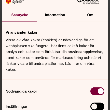
valbo-hedesunda.pastorat@svenskakyrkan.se
Dela
Samtycke
Information
Om
Tillbaka till toppen
Tillbaka till innehållet
Vi använder kakor
Vissa av våra kakor (cookies) är nödvändiga för att
webbplatsen ska fungera. Här finns också kakor för
Kontakt
analys och kakor som förbättrar din användarupplevelse,
samt kakor som används för marknadsföring och när vi
länkar vidare till andra plattformar. Läs mer om våra
kakor.
Kalender
Samtyckesval
Hitta snabbt
Nödvändiga kakor
Inställningar
Sociala kanaler