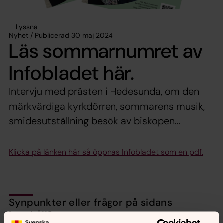
Lyssna
Nyhet / Publicerad 30 maj 2024
Läs sommarnumret av
Infobladet här.
Intervju med prästen i Hedesunda, om den
märkvärdiga kyrkdörren, sommarens musik,
smidesutställning besök av biskopen...
Klicka på länken här så öppnas Infobladet som en pdf.
Synpunkter eller frågor på sidans
innehåll?