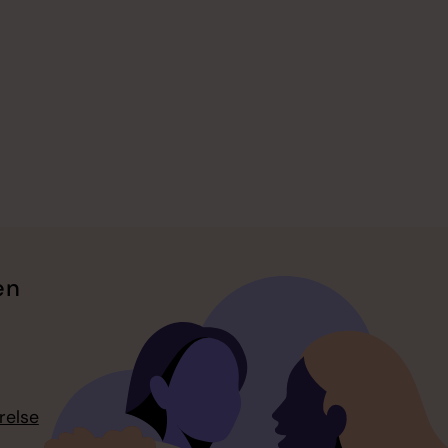
en
relse