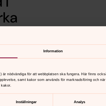
 i
rka
der lördags eftermiddagen den 8 juli.
 efter vigseln när en högljudd knall
Information
 ned i åskledaren i kyrktornet.
t. Exakt när blixten slog ned kan man
t.
) är nödvändiga för att webbplatsen ska fungera. Här finns ocks
pplevelse, samt kakor som används för marknadsföring och när vi
 kakor.
nnehåll?
Inställningar
Analys