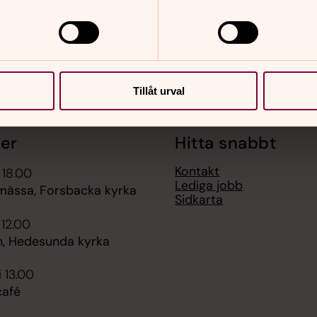
Tillåt urval
er
Hitta snabbt
Kontakt
 18.00
Lediga jobb
mässa, Forsbacka kyrka
Sidkarta
 12.00
, Hedesunda kyrka
i 13.00
afé