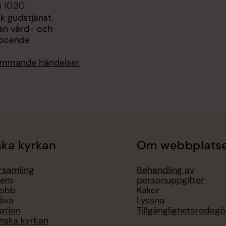
i 10.30
k gudstjänst,
an vård- och
boende
kommande händelser
ka kyrkan
Om webbplats
örsamling
Behandling av
lem
personuppgifter
jobb
Kakor
åva
Lyssna
ation
Tillgänglighetsredogö
nska kyrkan