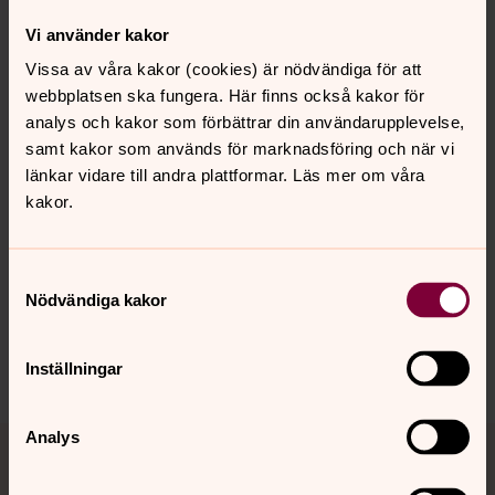
alltid rätt att höra av dig till oss om du har frågor,
Vi använder kakor
klagomål eller vill hävda dina rättigheter enligt
Vissa av våra kakor (cookies) är nödvändiga för att
dataskyddsförordningen. Du har alltid rätt att klaga till
webbplatsen ska fungera. Här finns också kakor för
den ansvariga dataskyddsmyndigheten (för behandling
analys och kakor som förbättrar din användarupplevelse,
i Sverige:
Integritetsskyddsmyndigheten
).
samt kakor som används för marknadsföring och när vi
länkar vidare till andra plattformar. Läs mer om våra
kakor.
Senast ändrad 25 april 2022
Synpunkter eller frågor på sidans
Samtyckesval
innehåll?
Nödvändiga kakor
valbo-hedesunda.pastorat@svenskakyrkan.se
Dela
Inställningar
Tillbaka till toppen
Tillbaka till innehållet
Analys