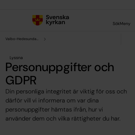
Till innehållet
Till undermeny
Sök
Meny
Valbo-Hedesunda pastorat
Lyssna
Personuppgifter och
GDPR
Din personliga integritet är viktig för oss och
därför vill vi informera om var dina
personuppgifter hämtas ifrån, hur vi
använder dem och vilka rättigheter du har.