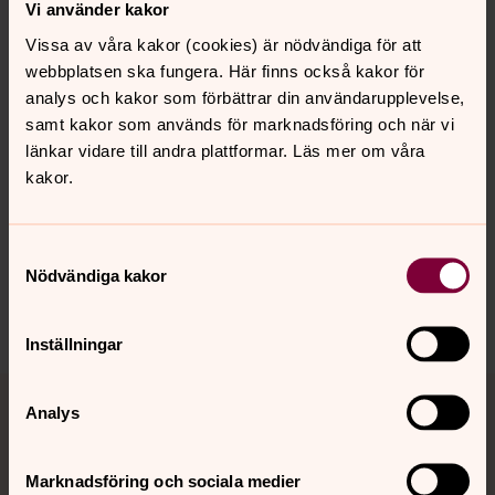
Vi använder kakor
Inga händelser i dag.
Vissa av våra kakor (cookies) är nödvändiga för att
webbplatsen ska fungera. Här finns också kakor för
analys och kakor som förbättrar din användarupplevelse,
samt kakor som används för marknadsföring och när vi
länkar vidare till andra plattformar. Läs mer om våra
kakor.
Senast ändrad 12 december 2022
Synpunkter eller frågor på sidans
innehåll?
Samtyckesval
valbo-hedesunda.pastorat@svenskakyrkan.se
Nödvändiga kakor
Dela
Inställningar
Tillbaka till toppen
Tillbaka till innehållet
Analys
Marknadsföring och sociala medier
Kontakt