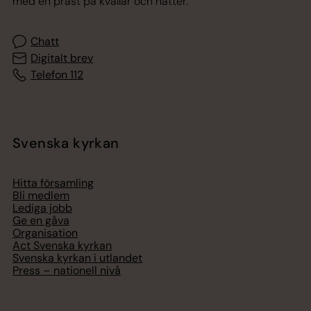
med en präst på kvällar och nätter.
Chatt
Digitalt brev
Telefon 112
Svenska kyrkan
Hitta församling
Bli medlem
Lediga jobb
Ge en gåva
Organisation
Act Svenska kyrkan
Svenska kyrkan i utlandet
Press – nationell nivå