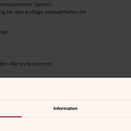
ga verksamheten. Genom
 för den kyrkliga verksamheten ett
nnat:
r
den eller kyrkorummet
Information