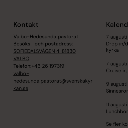
Kontakt
Kalend
Valbo-Hedesunda pastorat
7 augusti
Besöks- och postadress:
Drop in/d
kyrka
SOFIEDALSVÄGEN 4, 81830
VALBO
7 augusti
Telefon:
+46 26 197319
Cruise in
valbo-
hedesunda.pastorat@svenskakyr
9 augusti
kan.se
Sinnesro
11 augusti
Lunchbön
Se fler 