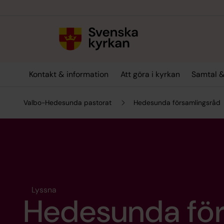
Till innehållet
Till undermeny
Kontakt & information
Att göra i kyrkan
Samtal &
Valbo-Hedesunda pastorat
Hedesunda församlingsråd
Lyssna
Hedesunda för