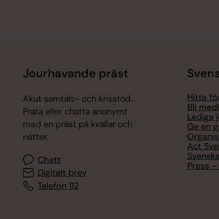
Jourhavande präst
Svens
Hitta f
Akut samtals- och krisstöd.
Bli med
Prata eller chatta anonymt
Lediga 
med en präst på kvällar och
Ge en g
Organis
nätter.
Act Sve
Svenska
Chatt
Press – 
Digitalt brev
Telefon 112