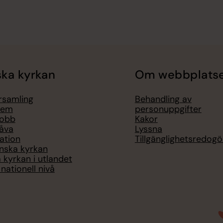
ka kyrkan
Om webbplats
örsamling
Behandling av
lem
personuppgifter
jobb
Kakor
åva
Lyssna
ation
Tillgänglighetsredogö
nska kyrkan
 kyrkan i utlandet
nationell nivå