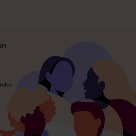
en
relse