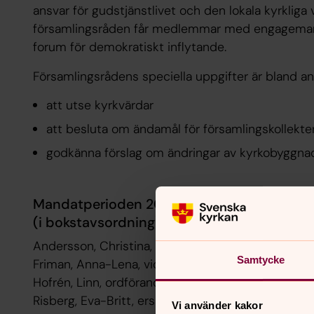
ansvar för gudstjänstlivet och den lokala kyrkli
församlingsråden får medlemmar med engagemang
forum för demokratiskt inflytande.
Församlingsrådens speciella uppgifter är bland a
att utse kyrkvärdar
att besluta om ändamål för församlingskollekte
godkänna förslag om ändringar av kyrkobyggna
Mandatperioden 2026-2029
(i bokstavsordning)
Andersson, Christina, ledamot
Samtycke
Friman, Anna-Lena, vice ordförande
Hofrén, Linn, ordförande
Risberg, Eva-Britt, ersättare
Vi använder kakor