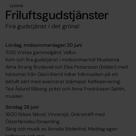
Lyssna
Friluftsgudstjänster
Fira gudstjänst i det gröna!
Lördag, midsommardagen 20 juni
11.00 Vretas gammelgård, Valbo
Kom och fira gudstjänst i midsommartid! Musikerna
Alma Strang Brydevall och Elsa Pettersson (bilden) med
härkomst från Gästrikland tolkar folkmusiken på ett
lekfullt sätt med avancerat stämspel. Kaffeservering.
Ted Åslund Råberg, präst och Anna Fredriksson Sahlin,
musiker.
Söndag 28 juni
16.00 Nilses fäbod, Vinnersjö. Gränsträff med
Österfärnebo församling.
Sång och musik av Annelie Söderlind. Medtag egen