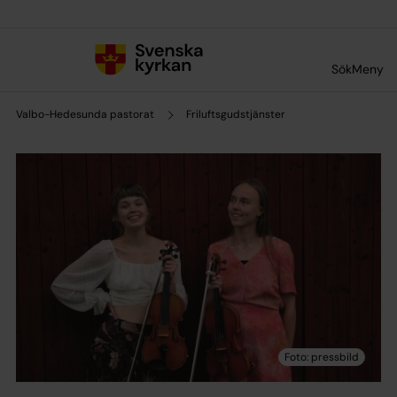
Till innehållet
Till undermeny
Sök
Meny
Valbo-Hedesunda pastorat
Friluftsgudstjänster