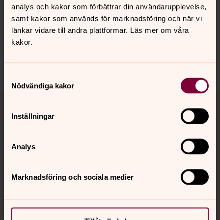
analys och kakor som förbättrar din användarupplevelse,
Senast ändrad 4 juni 2026
samt kakor som används för marknadsföring och när vi
Synpunkter eller frågor på sidans
länkar vidare till andra plattformar. Läs mer om våra
innehåll?
kakor.
valbo-hedesunda.pastorat@svenskakyrkan.se
Dela
Samtyckesval
Nödvändiga kakor
Tillbaka till toppen
Tillbaka till innehållet
Inställningar
Kontakt
Analys
Marknadsföring och sociala medier
Kalender
Hitta snabbt