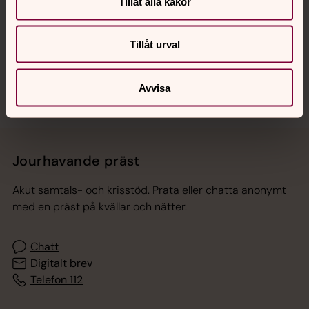
Tillåt alla kakor
Tillåt urval
Sociala kanaler
Avvisa
Jourhavande präst
Akut samtals- och krisstöd. Prata eller chatta anonymt
med en präst på kvällar och nätter.
Chatt
Digitalt brev
Telefon 112