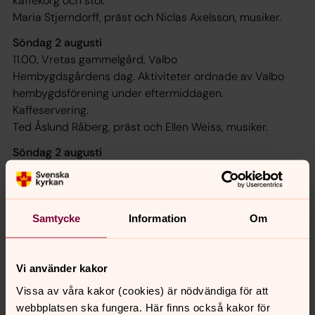
kaffekorg och stol.
Maria Stjerndorff, präst och Niclas Axelsson, musiker.
Söndag 2 augusti
11.00, Vretas gammelgård, Valbo
Hembygdsgårdens dag. Aktiviteter ordnade av Valbo
hembygdsförening under eftermiddagen.
Kaffeservering.
Ted Åslund Råberg, präst och Ellen Weiss, musiker.
Söndag 2 augusti
12.00, hembygdsplatsen Åsudden, Hedesunda
Hembygdsfest. Medverkan av klarinettkvartett under
ledning av Berit Welander.
Samtycke
Information
Om
Fikaförsäljning av Hedesunda hembygdsförening efteråt.
Maria Stjerndorff, präst och Niclas Axelsson, musiker.
Vi använder kakor
Vissa av våra kakor (cookies) är nödvändiga för att
webbplatsen ska fungera. Här finns också kakor för