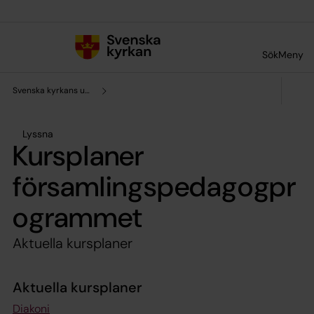
Till innehållet
Till undermeny
Sök
Meny
Svenska kyrkans utbildningsinstitut
Lyssna
Kursplaner
församlingspedagogpr
ogrammet
Aktuella kursplaner
Aktuella kursplaner
Diakoni