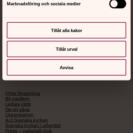
Marknadsföring och sociala medier
Akut samtals- och krisstöd. Prata eller chatta anonymt
med en präst på kvällar och nätter.
Tillåt alla kakor
Chatt
Digitalt brev
Telefon 112
Tillåt urval
Avvisa
Svenska kyrkan
Hitta församling
Bli medlem
Lediga jobb
Ge en gåva
Organisation
Act Svenska kyrkan
Svenska kyrkan i utlandet
Press – nationell nivå