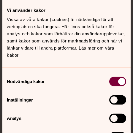
Vi använder kakor
Kontakt
Vissa av våra kakor (cookies) är nödvändiga för att
webbplatsen ska fungera. Här finns också kakor för
analys och kakor som förbättrar din användarupplevelse,
Kalender
samt kakor som används för marknadsföring och när vi
länkar vidare till andra plattformar. Läs mer om våra
kakor.
Hitta snabbt
Samtyckesval
Sociala kanaler
Nödvändiga kakor
Inställningar
Analys
Jourhavande präst