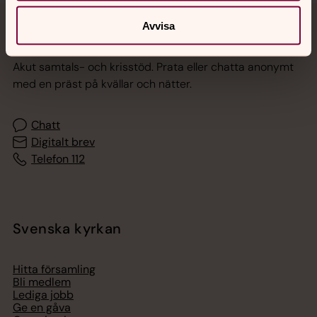
Avvisa
Jourhavande präst
Akut samtals- och krisstöd. Prata eller chatta anonymt
med en präst på kvällar och nätter.
Chatt
Digitalt brev
Telefon 112
Svenska kyrkan
Hitta församling
Bli medlem
Lediga jobb
Ge en gåva