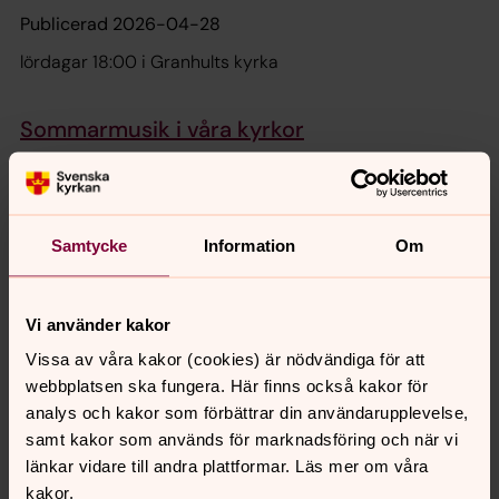
Publicerad 2026-04-28
lördagar 18:00 i Granhults kyrka
Sommarmusik i våra kyrkor
Publicerad 2026-04-28
Musik som bär genom sommarkvällar och kyrkorum – en
stund för ro och eftertanke.
Samtycke
Information
Om
Vi använder kakor
Synpunkter eller frågor på sidans
Vissa av våra kakor (cookies) är nödvändiga för att
innehåll?
webbplatsen ska fungera. Här finns också kakor för
uppvidinge.pastorat@svenskakyrkan.se
analys och kakor som förbättrar din användarupplevelse,
samt kakor som används för marknadsföring och när vi
Dela
länkar vidare till andra plattformar. Läs mer om våra
kakor.