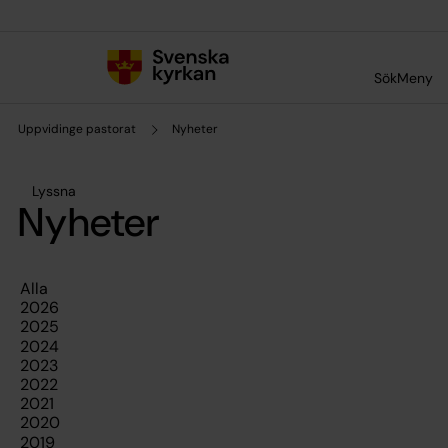
Till innehållet
Till undermeny
Sök
Meny
Uppvidinge pastorat
Nyheter
Lyssna
Nyheter