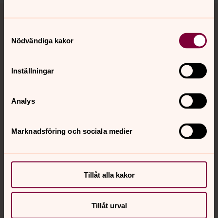
Tillbaka till toppen
Tillbaka till innehållet
Samtyckesval
Nödvändiga kakor
Kontakt
Inställningar
Kalender
Analys
Hitta snabbt
Marknadsföring och sociala medier
Sociala kanaler
Tillåt alla kakor
Tillåt urval