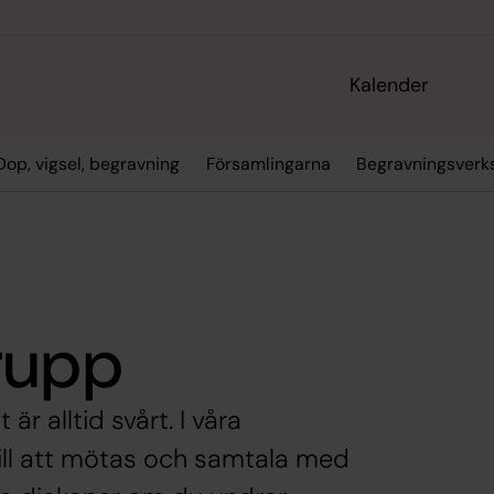
Kalender
Dop, vigsel, begravning
Församlingarna
Begravningsver
rupp
r alltid svårt. I våra
 till att mötas och samtala med