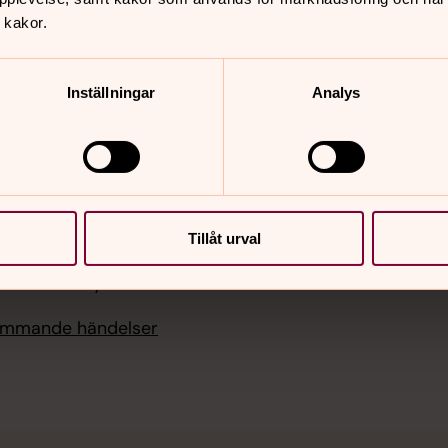
 14.00
Nottebäcks församling
ka, Älghults
 kakor.
Åseda församling
ngshem
Älghults församling
Sidkarta
 12.00
Inställningar
Analys
musik, Älghults kyrka
 18.00
bön med musik,
s kyrka
Tillåt urval
 11.00
ottebäcks kyrka
kommande händelser