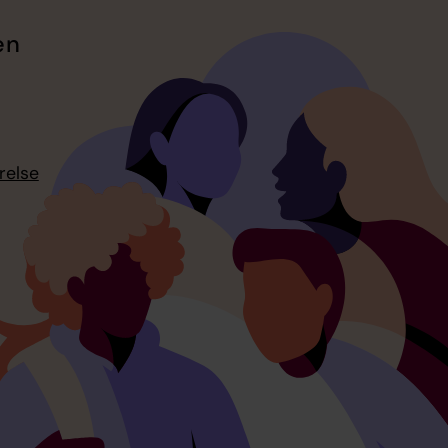
en
relse