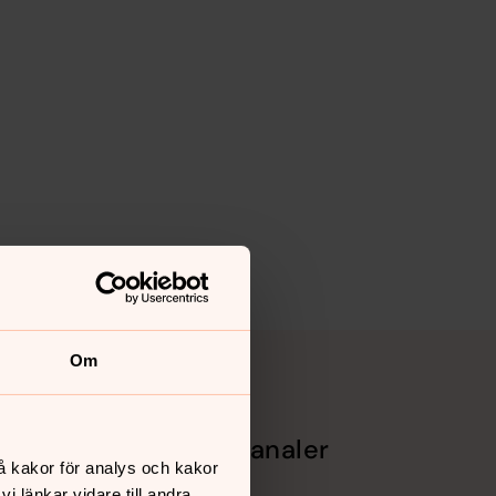
Om
Sociala kanaler
å kakor för analys och kakor
amling
Facebook
 länkar vidare till andra