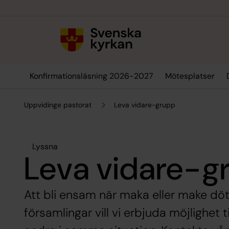
Till innehållet
Till undermeny
Konfirmationsläsning 2026-2027
Mötesplatser
Uppvidinge pastorat
Leva vidare-grupp
Lyssna
Leva vidare-g
Att bli ensam när maka eller make dött ä
församlingar vill vi erbjuda möjlighet