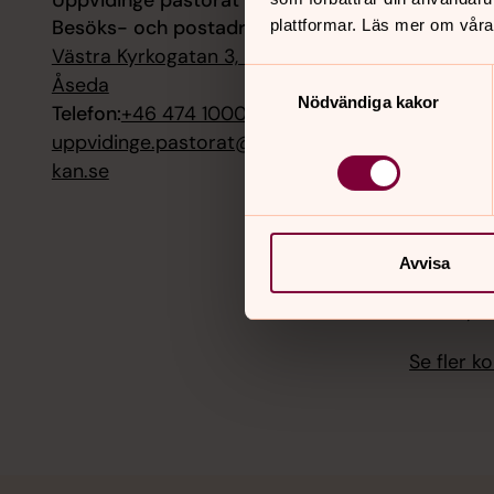
Uppvidinge pastorat
7 augusti
Besöks- och postadress:
Fredagsfi
plattformar. Läs mer om våra
församli
Västra Kyrkogatan 3, 36430
Samtyckesval
Åseda
8 augusti
Nödvändiga kakor
Telefon:
+46 474 10000
Marknads
uppvidinge.pastorat@svenskakyr
kan.se
8 augusti
Helgmåls
Granhult
Avvisa
9 augusti
Mässa, N
Se fler 