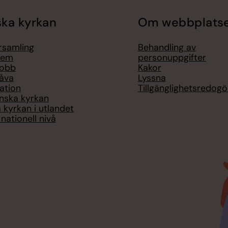
ka kyrkan
Om webbplats
örsamling
Behandling av
lem
personuppgifter
jobb
Kakor
åva
Lyssna
ation
Tillgänglighetsredogö
nska kyrkan
 kyrkan i utlandet
nationell nivå