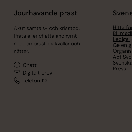
Jourhavande präst
Svens
Hitta f
Akut samtals- och krisstöd.
Bli med
Prata eller chatta anonymt
Lediga 
med en präst på kvällar och
Ge en g
Organis
nätter.
Act Sve
Svenska
Chatt
Press – 
Digitalt brev
Telefon 112