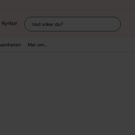
Sök
Kyrkor
ksamheten
Mer om...