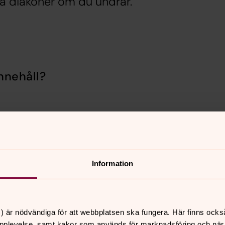
ra diakoner om du undrar.
nnehåll?
Information
er
Hitta snabbt
) är nödvändiga för att webbplatsen ska fungera. Här finns ocks
Lenhovda-Herråkra förs
pplevelse, samt kakor som används för marknadsföring och när vi