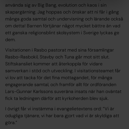
använda sig av Big Bang, evolution och kaos i sin
skapargärning. Jag hoppas och önskar att ni får i gång
många goda samtal och undervisning och lärande också
om detta! Barnen förtjänar något mycket bättre än vad
ett ganska religionsblint skolsystem i Sverige lyckas ge
dem.
Visitationen i Rasbo pastorat med sina församlingar
Rasbo-Rasbokil, Stavby och Tuna går mot sitt slut.
Stiftskansliet kommer att återkoppla för vidare
samverkan i stöd och utveckling. I visitationsteamet får
vi lov att tacka för det fina mottagandet, för många
engagerande samtal, och framför allt för ordföranden
Lars-Gunnar Karlssons suveräna insats när han oväntat
fick ta ledningen därför att kyrkoherden blev sjuk.
I övrigt får vi instämma i evangelietextens ord: ”Vi är
odugliga tjänare, vi har bara gjort vad vi är skyldiga att
göra.”