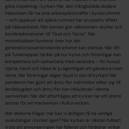
göra inspelning i kyrkan. När den trångbodda skolans
hälsoteam får ha sina arbetsplatsträffar i kyrkorummet
– och upplever att själva rummet har en positiv effekt
på hälsoarbetet. När barnen gör välkommen-skyltar och
bordsdekorationer till ”Gud och Tacos”. När
motorklubben funderar över hur det
generationsöverskridande arbetet kan stärkas. När 4H
på Tunatrappan tänker på hur kyrka och föreningar kan
komplettera och samarbeta med varandra – för huvud,
hjärta, hand och hälsa är ju egentligen ett ganska kristet
tema. När föreningar säger: bjud in oss till kyrkan! När
pandemin har gjort att ännu fler människor söker sig till
landsbygden och ännu fler kan inkluderas i denna
samverkan. När det efterfrågas att kyrkan tar ett större
ansvar för sin medverkan i Kulturveckan.
När skolorna frågar: när kan vi äntligen få ha vanliga
avslutningar i kyrkan igen? När kyrkan är nästan fullsatt
trots att annonseringen har fallerat och föräldrar vinkar