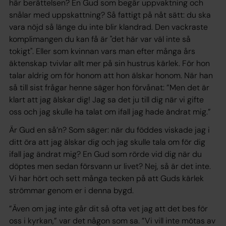
här berättelsen? En Gud som begär uppvaktning och
snålar med uppskattning? Så fattigt på nåt sätt: du ska
vara nöjd så länge du inte blir klandrad. Den vackraste
komplimangen du kan få är "det här var väl inte så
tokigt". Eller som kvinnan vars man efter många års
äktenskap tvivlar allt mer på sin hustrus kärlek. För hon
talar aldrig om för honom att hon älskar honom. När han
så till sist frågar henne säger hon förvånat: ”Men det är
klart att jag älskar dig! Jag sa det ju till dig när vi gifte
oss och jag skulle ha talat om ifall jag hade ändrat mig.”
Är Gud en så’n? Som säger: när du föddes viskade jag i
ditt öra att jag älskar dig och jag skulle tala om för dig
ifall jag ändrat mig? En Gud som rörde vid dig när du
döptes men sedan försvann ur livet? Nej, så är det inte.
Vi har hört och sett många tecken på att Guds kärlek
strömmar genom er i denna bygd.
”Även om jag inte går dit så ofta vet jag att det bes för
oss i kyrkan,” var det någon som sa. ”Vi vill inte mötas av