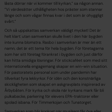
låsta dörrar när vi kommer till kyrkan,” sa någon annan.
”Vi värdesätter uthålligheten hos präster som stannar
länge och som vågar finnas kvar i det som är ohyggligt
svårt.”
Och så uppskattas samverkan väldigt mycket! Det är
helt klart: utan samverkan skulle livet i den här bygden
inte kunna blomstra. Rasbo i samverkan är mer än ett
namn, det är ett tema för hela bygden. För företagarna
som har sitt företag förankrat i bygden och just därför
kan hitta smidiga lösningar. För stickcaféet som med sitt
internationella engagemang skapar en win-win situation.
För pastoratets personal som under pandemin har
tillverkat fyra lekkyrkor. För idén och den konstnärliga
skickligheten som skapat en askgravplats inspirerad av
Årbybåten. För kyrka och skola när kyrkans mark får bli
pulkabacke, parkering för elevers EPA-traktorer eller
spolad isbana. För Timmerkojan och Tunatorget.
Samverkan som blir konkret när musikern får öva eller