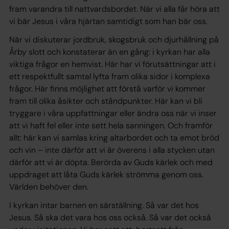
fram varandra till nattvardsbordet. När vi alla får höra att
vi bär Jesus i våra hjärtan samtidigt som han bär oss.
När vi diskuterar jordbruk, skogsbruk och djurhållning på
Årby slott och konstaterar än en gång: i kyrkan har alla
viktiga frågor en hemvist. Här har vi förutsättningar att i
ett respektfullt samtal lyfta fram olika sidor i komplexa
frågor. Här finns möjlighet att förstå varför vi kommer
fram till olika åsikter och ståndpunkter. Här kan vi bli
tryggare i våra uppfattningar eller ändra oss när vi inser
att vi haft fel eller inte sett hela sanningen. Och framför
allt: här kan vi samlas kring altarbordet och ta emot bröd
och vin – inte därför att vi är överens i alla stycken utan
därför att vi är döpta. Berörda av Guds kärlek och med
uppdraget att låta Guds kärlek strömma genom oss.
Världen behöver den.
I kyrkan intar barnen en särställning. Så var det hos
Jesus. Så ska det vara hos oss också. Så var det också