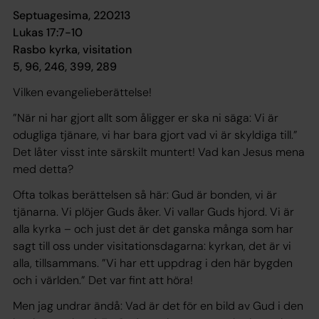
Septuagesima, 220213
Lukas 17:7-10
Rasbo kyrka, visitation
5, 96, 246, 399, 289
Vilken evangelieberättelse!
”När ni har gjort allt som åligger er ska ni säga: Vi är
odugliga tjänare, vi har bara gjort vad vi är skyldiga till.”
Det låter visst inte särskilt muntert! Vad kan Jesus mena
med detta?
Ofta tolkas berättelsen så här: Gud är bonden, vi är
tjänarna. Vi plöjer Guds åker. Vi vallar Guds hjord. Vi är
alla kyrka – och just det är det ganska många som har
sagt till oss under visitationsdagarna: kyrkan, det är vi
alla, tillsammans. ”Vi har ett uppdrag i den här bygden
och i världen.” Det var fint att höra!
Men jag undrar ändå: Vad är det för en bild av Gud i den