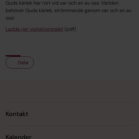
Guds kärlek har rört vid var och en av oss. Världen
behöver Guds kärlek, strömmande genom var och en av
oss!
Ladda ner visitationstalet
(pdf)
Dela
Tillbaka till toppen
Tillbaka till innehållet
Kontakt
Kalender