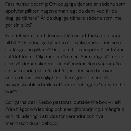
Fast nu slår det mig: Om odugliga tjänare är sådana som
uppfyller plikten någon annan lagt på dem, vad är då
dugliga tjänare? Är då dugliga tjänare sådana som inte
gör sin plikt?
Kan det vara så att Jesus vill få oss att tänka ett snäpp
till här? Den dugliga tjänaren är i själva verket den som
ser längre än plikten? Den som till exempel ställer frågor
i stället för att följa med strömmen. Som ifrågasätter det
som värderar saker mer än människor. Som vägrar göra
sin så kallade plikt när det är just den som berövar
andra deras livsmöjligheter. Som gör det som på
nysvenska ibland kallas att tänka och agera ”outside the
box”?
Gör gärna det i Rasbo pastorat, outside the box – i allt
ifrån frågor om ledning och energiförsörjning, i mångfald
och inkludering, i att visa för varandra och nya
människor: du är behövd!