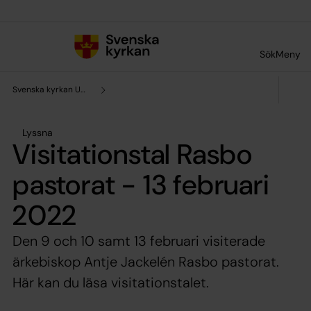
Till innehållet
Till undermeny
Sök
Meny
Svenska kyrkan Uppsala stift
Lyssna
Visitationstal Rasbo
pastorat - 13 februari
2022
Den 9 och 10 samt 13 februari visiterade
ärkebiskop Antje Jackelén Rasbo pastorat.
Här kan du läsa visitationstalet.