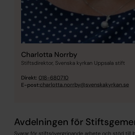
Charlotta Norrby
Stiftsdirektor, Svenska kyrkan Uppsala stift
Direkt:
018-680710
charlotta.norrby@svenskakyrkan.se
E-post:
Avdelningen för Stiftsgem
Svarar för stiftsövergripande arbete och stöd till bi