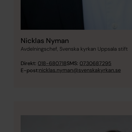
Nicklas Nyman
Avdelningschef, Svenska kyrkan Uppsala stift
Direkt:
018-680718
SMS:
0730687295
nicklas.nyman@svenskakyrkan.se
E-post: