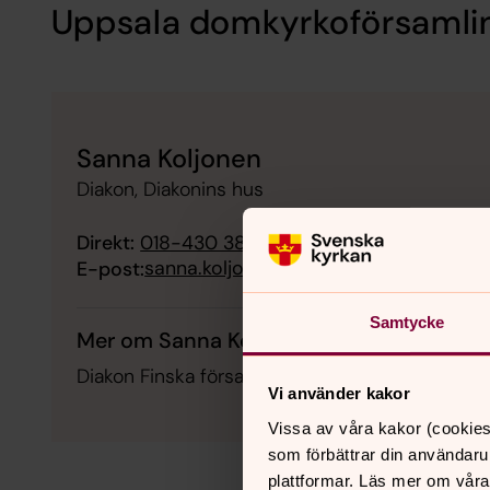
Uppsala domkyrkoförsamli
Sanna Koljonen
Diakon, Diakonins hus
Direkt:
018-430 38 18
sanna.koljonen@svenskakyrkan.se
E-post:
Samtycke
Mer om Sanna Koljonen
Diakon Finska församlingsgruppen
Vi använder kakor
Vissa av våra kakor (cookies
som förbättrar din användaru
plattformar. Läs mer om våra