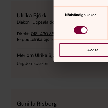
Samtyckesval
Ulrika Björk
Nödvändiga kakor
Diakoni, Uppsala domkyrkoförsamling
Direkt:
018-430 36 58
ulrika.bjork@svenskakyrkan.se
E-post:
Avvisa
Mer om Ulrika Björk
Ungdomsdiakon
Gunilla Risberg