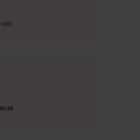
 UKR.
an.se