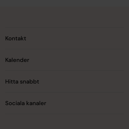
Tillbaka till toppen
Tillbaka till innehållet
Kontakt
Kalender
Hitta snabbt
Sociala kanaler