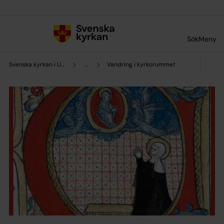
Till innehållet
Till undermeny
Sök
Meny
Svenska kyrkan i Upplands Väsby
...
Vandring i kyrkorummet