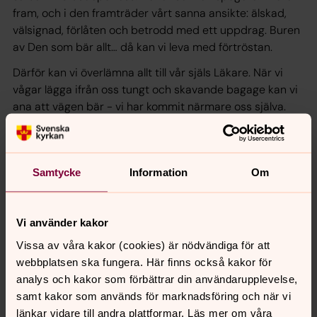
fram, och i den framträder vårt sanna ansikte: älskad,
välsignad, förlåten och betrodd med ett uppdrag. Buren
av Den som bär allt… då kan vi leva med förtröstan.
Därför kan vi överlämna allt till vår själs Läkare. När vi
vågar lägga ifrån oss tungt och skavande bagage kan vi
ana att vägen bär - vi har kommit närmare oss själva.
Hjärtat kan börja läkas när vi lägger fram inför Gud vad
vi behöver be om förlåtelse för och kanske själva
behöver förlåta. Du kan viska:
Samtycke
Information
Om
ta hand om mig, förlåt mig och hjälp mig att
Vi använder kakor
förlåta.
Vissa av våra kakor (cookies) är nödvändiga för att
webbplatsen ska fungera. Här finns också kakor för
4. I bänken - att vara människa
analys och kakor som förbättrar din användarupplevelse,
samt kakor som används för marknadsföring och när vi
Herre Gud, för vilken ingenting är omöjligt;
länkar vidare till andra plattformar. Läs mer om våra