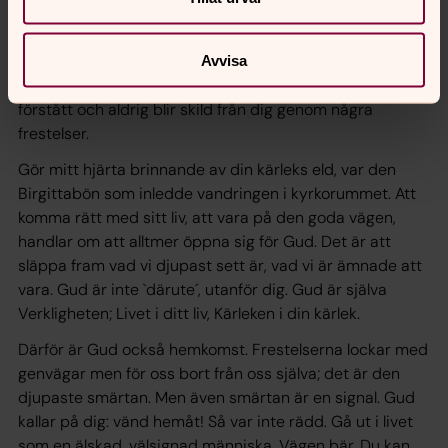
av Gud
O Herre, allsmäktige Gud! Sänd din Helige Ande för att
upplysa mitt hjärta och styrka mig på min väg, så att jag
Avvisa
kan fortsätta det goda, som jag genom din ingivelse
förstått och aldrig blir skild från dig genom några
frestelser.
Gör mitt hjärta brinnande av din kärleks eld
, var den
Birgittabön som inledde vandringen i kyrkorummet. Att
komma rätt med sitt liv, att vara på den goda vägen,
handlar om att alltmer öppna sig för Gud. Det är att
släppa fram vad vi djupast sett är, vad vi är ämnade att
vara. Gud är inte `därute´, utanför dig. Gud är själva
Verkligheten; Livet i ditt liv, Kärleken i din kärlek.
Därför är Gud också hemkomst. Frestelserna lockar med
genvägar men för oss bort från oss själva; det är den
djupaste smärtan. Men även smärtan är en signal. Gud
kallar på dig: vänd hemåt! Så var inte rädd. Gå ut i livet
som en älskad, välsignad människa. Vägen bär. Du kan