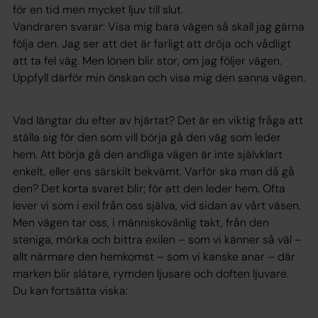
för en tid men mycket ljuv till slut.
Vandraren svarar: Visa mig bara vägen så skall jag gärna
följa den. Jag ser att det är farligt att dröja och vådligt
att ta fel väg. Men lönen blir stor, om jag följer vägen.
Uppfyll därför min önskan och visa mig den sanna vägen.
Vad längtar du efter av hjärtat? Det är en viktig fråga att
ställa sig för den som vill börja gå den väg som leder
hem. Att börja gå den andliga vägen är inte självklart
enkelt, eller ens särskilt bekvämt. Varför ska man då gå
den? Det korta svaret blir; för att den leder hem. Ofta
lever vi som i exil från oss själva, vid sidan av vårt väsen.
Men vägen tar oss, i människovänlig takt, från den
steniga, mörka och bittra exilen – som vi känner så väl –
allt närmare den hemkomst – som vi kanske anar – där
marken blir slätare, rymden ljusare och doften ljuvare.
Du kan fortsätta viska: