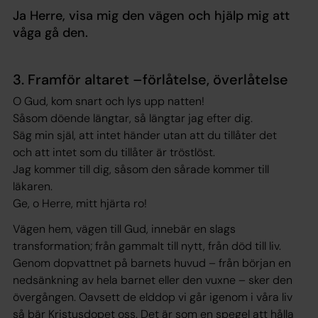
Ja Herre, visa mig den vägen och hjälp mig att
våga gå den.
3. Framför altaret –förlåtelse, överlåtelse
O Gud, kom snart och lys upp natten!
Såsom döende längtar, så längtar jag efter dig.
Säg min själ, att intet händer utan att du tillåter det
och att intet som du tillåter är tröstlöst.
Jag kommer till dig, såsom den sårade kommer till
läkaren.
Ge, o Herre, mitt hjärta ro!
Vägen hem, vägen till Gud, innebär en slags
transformation; från gammalt till nytt, från död till liv.
Genom dopvattnet på barnets huvud – från början en
nedsänkning av hela barnet eller den vuxne – sker den
övergången. Oavsett de elddop vi går igenom i våra liv
så bär Kristusdopet oss. Det är som en spegel att hålla