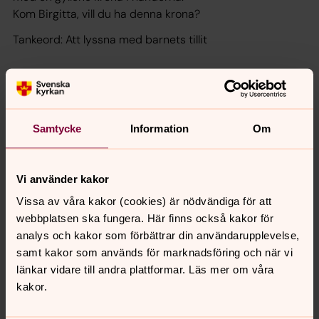
Kom Birgitta, vill du ha denna krona?
Tankeord: Att lyssna med barnets tillit
2. Som husfru på Ulvåsa
får Birgitta sköta barn och gård, ett liv långt från
klostrets lugn.
Samtycke
Information
Om
Det praktiska blir ett sätt att vara nära Gud.
Tankeord: Att ta emot sitt liv som det är
Vi använder kakor
Vissa av våra kakor (cookies) är nödvändiga för att
3. Som nybliven änka
webbplatsen ska fungera. Här finns också kakor för
Som nybliven änka sitter Birgitta försjunken i bön när
analys och kakor som förbättrar din användarupplevelse,
hon hör Gud säga:
samt kakor som används för marknadsföring och när vi
Du skall vara mitt språkrör, du skall höra och se andliga
länkar vidare till andra plattformar. Läs mer om våra
ting
kakor.
och min ande skall stanna hos dig ända in i döden.