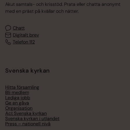
Akut samtals- och krisstöd. Prata eller chatta anonymt
med en präst på kvällar och nätter.
Chatt
Digitalt brev
Telefon 112
Svenska kyrkan
Hitta församling
Bli medlem
Lediga jobb
Ge en gåva
Organisation
Act Svenska kyrkan
Svenska kyrkan i utlandet
Press – nationell nivå