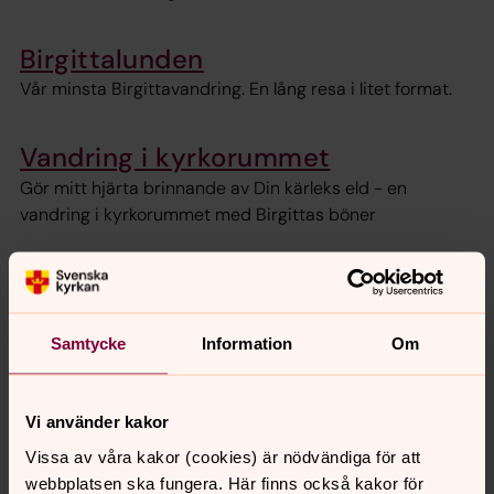
Birgittalunden
Vår minsta Birgittavandring. En lång resa i litet format.
Vandring i kyrkorummet
Gör mitt hjärta brinnande av Din kärleks eld - en
vandring i kyrkorummet med Birgittas böner
Ingegerdsleden
Med hjälp av guideboken (finns att köpa i kyrkor längs
leden, Storkyrkan i Stockholms och i Uppsala Domkyrka)
Samtycke
Information
Om
eller via Naturkartans app kan du pilgrimsvandra 11 mil
mellan Stockholm och Uppsala.
Vi använder kakor
Vissa av våra kakor (cookies) är nödvändiga för att
webbplatsen ska fungera. Här finns också kakor för