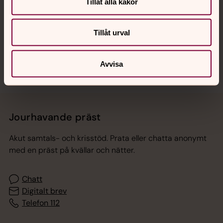
Hitta snabbt
Tillåt alla kakor
Tillåt urval
Sociala kanaler
Avvisa
Jourhavande präst
Akut samtals- och krisstöd. Prata eller chatta anonymt
med en präst på kvällar och nätter.
Chatt
Digitalt brev
Telefon 112