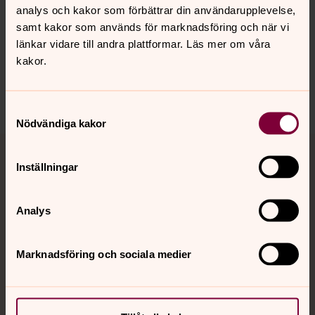
Synpunkter eller frågor på sidans
analys och kakor som förbättrar din användarupplevelse,
innehåll?
samt kakor som används för marknadsföring och när vi
länkar vidare till andra plattformar. Läs mer om våra
upplandsvasby.info@svenskakyrkan.se
kakor.
Dela
Samtyckesval
Nödvändiga kakor
Tillbaka till toppen
Tillbaka till innehållet
Inställningar
Kontakt
Analys
Marknadsföring och sociala medier
Kalender