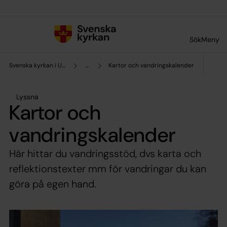
Till innehållet
Till undermeny
Sök
Meny
Svenska kyrkan i Upplands Väsby
...
Kartor och vandringskalender
Lyssna
Kartor och
vandringskalender
Här hittar du vandringsstöd, dvs karta och
reflektionstexter mm för vandringar du kan
göra på egen hand.