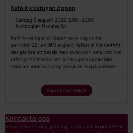
Kafé Kyrkstugan öppen
söndag 9 augusti 2026
·
12.00
–
20.00
Kyrkstugan, Nydalasjön
Kafé Kyrkstugan är öppen varje dag under
perioden 22 juni till 9 augusti. Kaféet är kontantfritt,
det går bra att betala med swish och betalkort. Mer
utförlig information om Kyrkstugans öppettider,
verksamheter och program hittar du på webben.
Visa fler händelser
Kontakta oss
Vill du boka ett dop, gifta dig, prata med en präst? Har