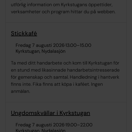
utförlig information om Kyrkstugans öppettider,
verksamheter och program hittar du på webben.
Stickkafé
fredag 7 augusti 2026
·
13.00
–
15.00
Kyrkstugan, Nydalasjön
Ta med ditt handarbete och kom till Kyrkstugan för
en stund med likasinnade handarbetsintresserade
för gemenskap och samtal. Handledning i hantverk
finns inte. Fika finns att köpa i kaféet. Ingen
anmälan.
Ungdomskvällar i Kyrkstugan
fredag 7 augusti 2026
·
19.00
–
22.00
Kyrkstugan, Nydalasjön