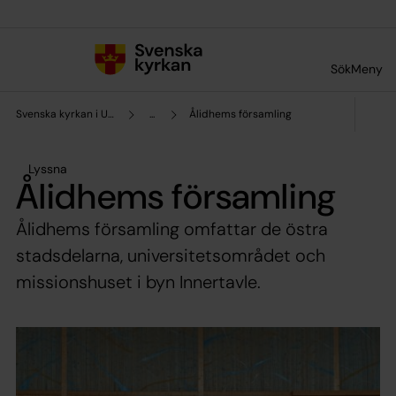
Till innehållet
Till undermeny
Sök
Meny
Svenska kyrkan i Umeå
...
Ålidhems församling
Lyssna
Ålidhems församling
Ålidhems församling omfattar de östra
stadsdelarna, universitetsområdet och
missionshuset i byn Innertavle.