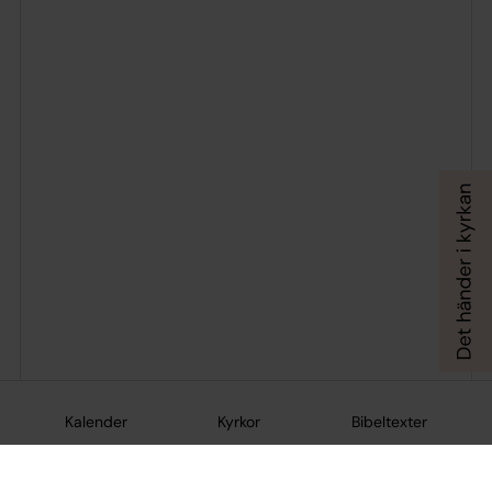
Kalender
Kyrkor
Bibeltexter