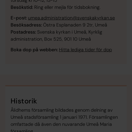
torsdag kl 10-12, 13-15
Besökstid:
Ring eller mejla för tidsbokning.
E-post:
umea.administration@svenskakyrkan.se
Besöksadress:
Östra Esplanaden 9 2tr, Umeå
Postadress:
Svenska kyrkan i Umeå, Kyrklig
administration, Box 525, 901 10 Umeå
Boka dop på webben:
Hitta lediga tider för dop
Historik
Ålidhems församling bildades genom delning av
Umeå stadsförsamling 1 januari 1971. Församlingen
omfattade då även den nuvarande Umeå Maria
församling.