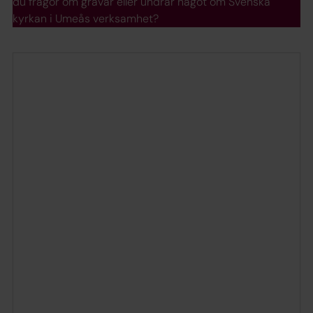
du frågor om gravar eller undrar något om Svenska
kyrkan i Umeås verksamhet?