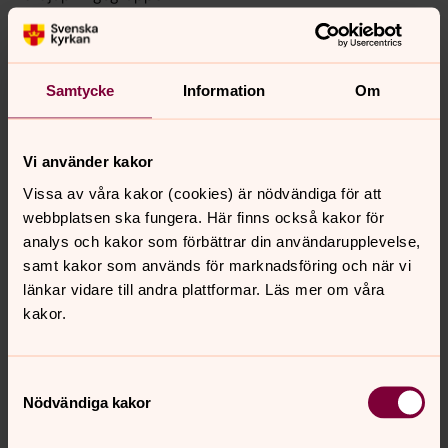
Carlskyrkan
Carlskyrkan invigdes 1984 och för verksamheten
Samtycke
Information
Om
ansvarar Carlskyrkans EFS-förening. Här finns många
ideella medarbetare och ett stort samhällsengagemang,
här är alla välkomna. Kyrkan är en del av Ålidhems
Vi använder kakor
församling.
Vissa av våra kakor (cookies) är nödvändiga för att
webbplatsen ska fungera. Här finns också kakor för
Innertavle missionshus
analys och kakor som förbättrar din användarupplevelse,
samt kakor som används för marknadsföring och när vi
Missionshuset ligger i byn Innertavle, några kilometer
länkar vidare till andra plattformar. Läs mer om våra
utanför Umeå. Här bedrivs barnverksamhet och en
kakor.
söndag i månaden under terminerna firas Gudstjänst
med stora och små.
Samtyckesval
Kyrkhörnan, Sjöfruskolan
Nödvändiga kakor
En mötesplats på Tomtebo där vi regelbundet har