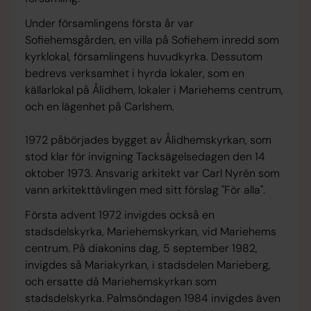
Under församlingens första år var
Sofiehemsgården, en villa på Sofiehem inredd som
kyrklokal, församlingens huvudkyrka. Dessutom
bedrevs verksamhet i hyrda lokaler, som en
källarlokal på Ålidhem, lokaler i Mariehems centrum,
och en lägenhet på Carlshem.
1972 påbörjades bygget av Ålidhemskyrkan, som
stod klar för invigning Tacksägelsedagen den 14
oktober 1973. Ansvarig arkitekt var Carl Nyrén som
vann arkitekttävlingen med sitt förslag "För alla".
Första advent 1972 invigdes också en
stadsdelskyrka, Mariehemskyrkan, vid Mariehems
centrum. På diakonins dag, 5 september 1982,
invigdes så Mariakyrkan, i stadsdelen Marieberg,
och ersatte då Mariehemskyrkan som
stadsdelskyrka. Palmsöndagen 1984 invigdes även