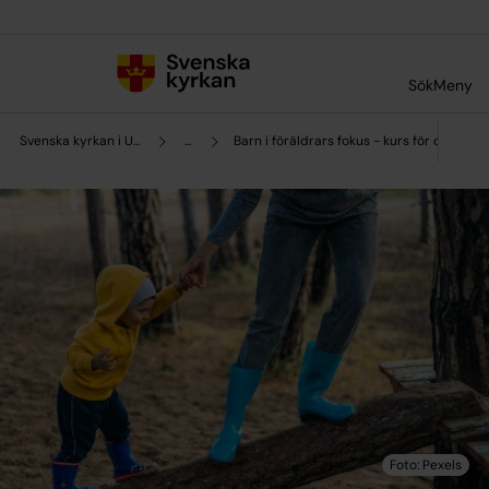
Till innehållet
Till undermeny
Sök
Meny
Svenska kyrkan i Uddevalla
...
Barn i föräldrars fokus - kurs för dig som