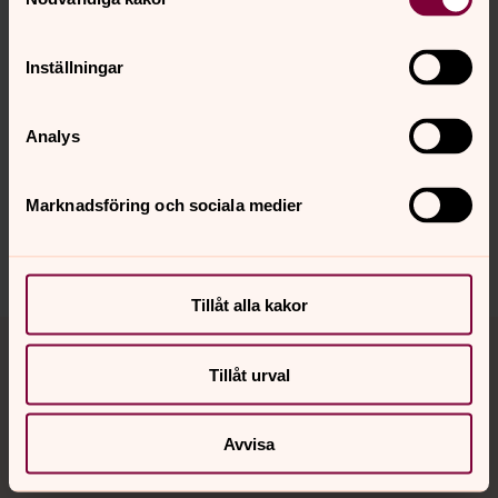
Inställningar
Senast ändrad 14 april 2025
Synpunkter eller frågor på sidans
Analys
innehåll?
uddevalla.pastorat@svenskakyrkan.se
Marknadsföring och sociala medier
Dela
Tillåt alla kakor
Tillbaka till toppen
Tillbaka till innehållet
Tillåt urval
Kontakt
Avvisa