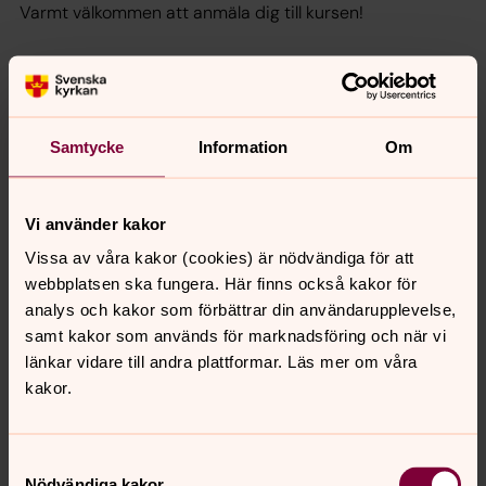
Varmt välkommen att anmäla dig till kursen!
information & anmälan
Samtycke
Information
Om
För anmälan mejla:
foraldraresursen@uddevalla.se
Vid frågor eller om du vill veta mer ring:
0522-69 51
23
Vi använder kakor
Vissa av våra kakor (cookies) är nödvändiga för att
webbplatsen ska fungera. Här finns också kakor för
analys och kakor som förbättrar din användarupplevelse,
Mina föräldrar är skilda
samt kakor som används för marknadsföring och när vi
En gruppverksamhet för barn och unga som har
länkar vidare till andra plattformar. Läs mer om våra
föräldrar som har separerat.
kakor.
BiFF är ett samarbete mellan Uddevalla kommun, Rädda
Samtyckesval
barnen och Svenska kyrkan Uddevalla pastorat.
Nödvändiga kakor