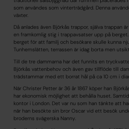
traditionell salsbyggnad där rummen placerades i 
som användes som vinterträdgård. Denna användes f
växter.
Då anlades även Björkås trappor, själva trappan ä
en framkomlig stig i trappavsatser upp på berget
berget för att familj och besökare skulle kunna nj
Tunhemslätten, terrassen är idag borta men uts
Till de tre dammarna har det funnits en tryckvatt
Björkås vattenbehov och även gav tillflöde till 
trädstammar med ett borrat hål på ca 10 cm i di
När Christer Petter är 36 år 1867 köper han Björkå
har ekonomisk möjlighet att behålla huset. Samtid
kontor i London. Det var nu som han tänkte att ha
när han besökte sin bror Oscar vid ett besök unde
broderns svägerska Nanny.