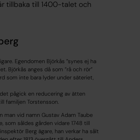
 tillbaka till 1400-talet och
eberg
tidigare. Egendomen Björkås ”synes ej ha
t. Björkås anges då som ”rå och rör”
d som inte bara lyder under säteriet,
 det pågick en reducering av ätten
ll familjen Torstensson.
 en man vid namn Gustav Adam Taube
, som såldes gården vidare 1748 till
nspektör Berg ägare, han verkar ha sålt
en efter 1813 övergått till Anders