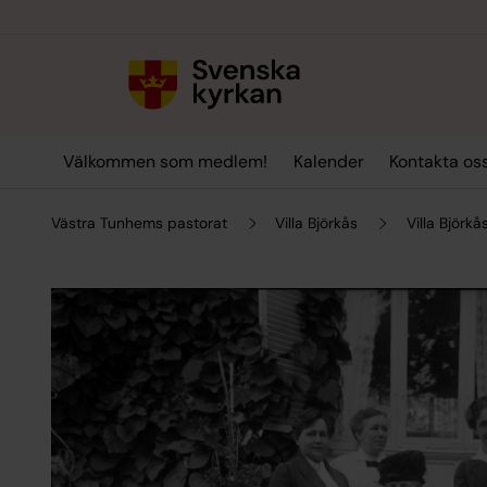
Till innehållet
Till undermeny
Välkommen som medlem!
Kalender
Kontakta oss
Västra Tunhems pastorat
Villa Björkås
Villa Björkå