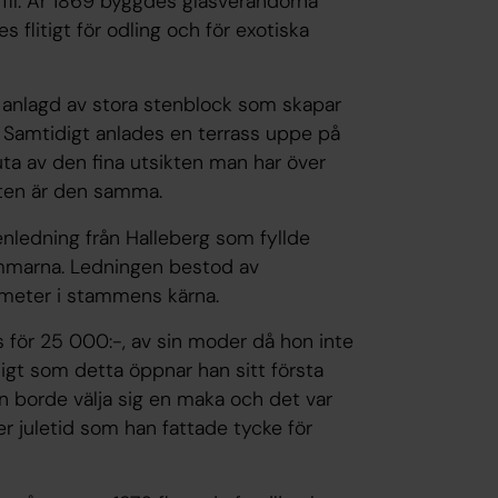
fil. År 1869 byggdes glasverandorna
litigt för odling och för exotiska
r anlagd av stora stenblock som skapar
. Samtidigt anlades en terrass uppe på
uta av den fina utsikten man har över
ikten är den samma.
enledning från Halleberg som fyllde
dammarna. Ledningen bestod av
ameter i stammens kärna.
s för 25 000:-, av sin moder då hon inte
igt som detta öppnar han sitt första
n borde välja sig en maka och det var
r juletid som han fattade tycke för