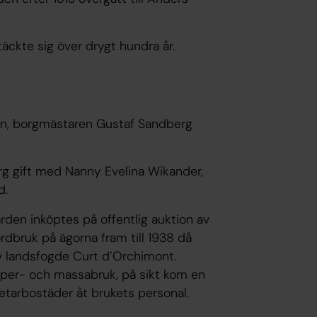
äckte sig över drygt hundra år.
en, borgmästaren Gustaf Sandberg
rg gift med Nanny Evelina Wikander,
d.
gården inköptes på offentlig auktion av
rdbruk på ägorna fram till 1938 då
 landsfogde Curt d’Orchimont.
per- och massabruk, på sikt kom en
etarbostäder åt brukets personal.