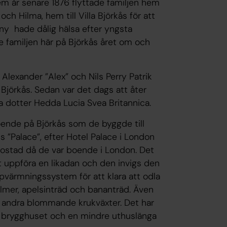
fem år senare 1876 flyttade familjen hem
och Hilma, hem till Villa Björkås för att
nny hade dålig hälsa efter yngsta
 familjen här på Björkås året om och
 Alexander ”Alex” och Nils Perry Patrik
jörkås. Sedan var det dags att åter
ta dotter Hedda Lucia Svea Britannica.
ende på Björkås som de byggde till
”Palace”, efter Hotel Palace i London
bostad då de var boende i London. Det
 uppföra en likadan och den invigs den
ppvärmningssystem för att klara att odla
almer, apelsinträd och bananträd. Även
andra blommande krukväxter. Det har
ra brygghuset och en mindre uthuslänga