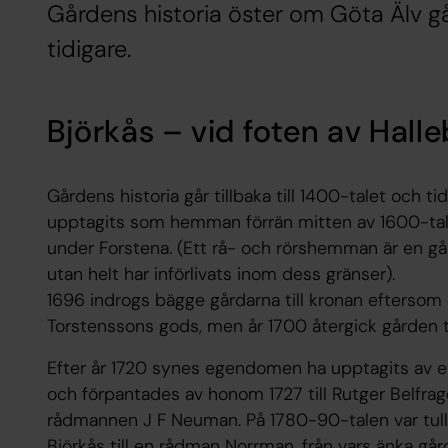
Gårdens historia öster om Göta Älv går
tidigare.
Björkås – vid foten av Hall
Gårdens historia går tillbaka till 1400-talet och 
upptagits som hemman förrän mitten av 1600-tale
under Forstena. (Ett rå- och rörshemman är en går
utan helt har införlivats inom dess gränser).
1696 indrogs bägge gårdarna till kronan eftersom
Torstenssons gods, men år 1700 återgick gården ti
Efter år 1720 synes egendomen ha upptagits av
och förpantades av honom 1727 till Rutger Belfrage
rådmannen J F Neuman. På 1780-90-talen var tulli
Björkås till en rådman Norrman, från vars änka gård