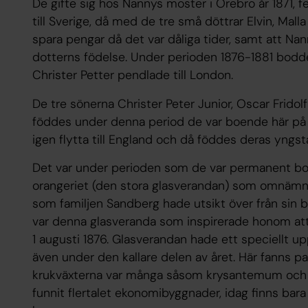
De gifte sig hos Nannys moster i Örebro år 1871, 
till Sverige, då med de tre små döttrar Elvin, Malla 
spara pengar då det var dåliga tider, samt att Na
dotterns födelse. Under perioden 1876-1881 bodde
Christer Petter pendlade till London.
De tre sönerna Christer Peter Junior, Oscar Fridolf
föddes under denna period de var boende här på B
igen flytta till England och då föddes deras yngs
Det var under perioden som de var permanent bo
orangeriet (den stora glasverandan) som omnämns 
som familjen Sandberg hade utsikt över från sin 
var denna glasveranda som inspirerade honom att
1 augusti 1876. Glasverandan hade ett speciellt u
även under den kallare delen av året. Här fanns p
krukväxterna var många såsom krysantemum och 
funnit flertalet ekonomibyggnader, idag finns ba