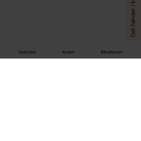
Kalender
Kyrkor
Bibeltexter