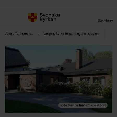
Till innehållet
Till undermeny
Sök
Meny
Västra Tunhems pastorat
Vargöns kyrka församlingshemsdelen