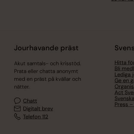
Jourhavande präst
Svens
Hitta f
Akut samtals- och krisstöd.
Bli med
Prata eller chatta anonymt
Lediga 
med en präst på kvällar och
Ge en g
Organis
nätter.
Act Sve
Svenska
Chatt
Press – 
Digitalt brev
Telefon 112