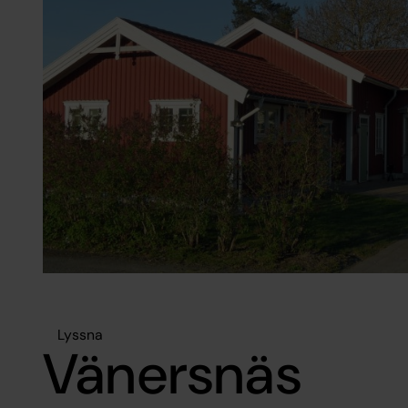
Lyssna
Vänersnäs