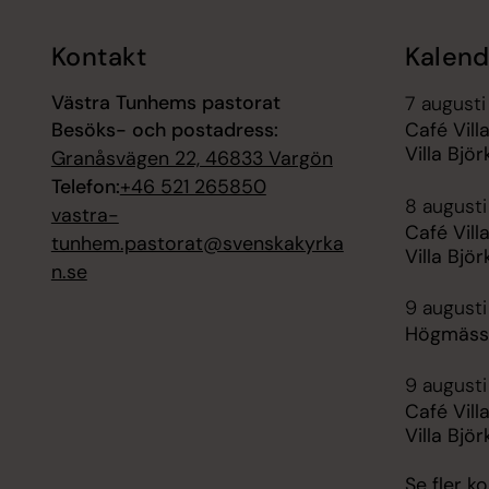
Kontakt
Kalend
Västra Tunhems pastorat
7 augusti 
Besöks- och postadress:
Café Vill
Villa Bjö
Granåsvägen 22, 46833 Vargön
Telefon:
+46 521 265850
8 augusti
vastra-
Café Vill
tunhem.pastorat@svenskakyrka
Villa Bjö
n.se
9 augusti
Högmäss
9 augusti
Café Vill
Villa Bjö
Se fler 