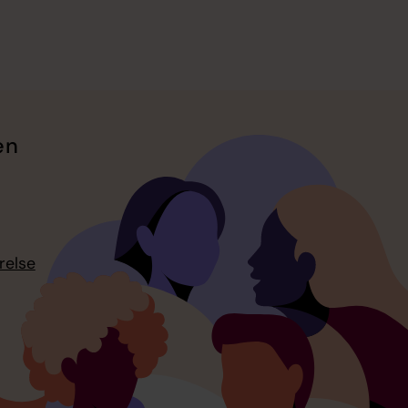
en
relse