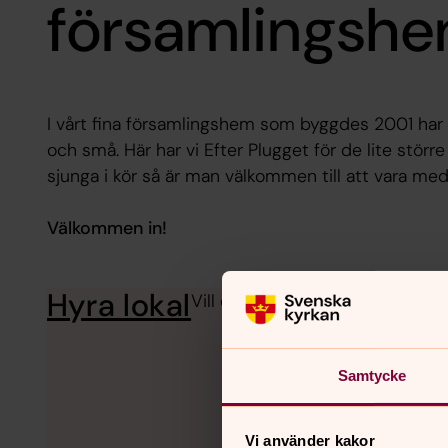
församlingsh
I vårt fina församlingshem som byggdes 2001 har
och små. Här har vi Efter Plugget för de lite stör
sjunga i kör så är man välkommen till att vara me
Välkommen in!
Hyra lokal
Vill du boka någon av våra lokale
Samtycke
Vi använder kakor