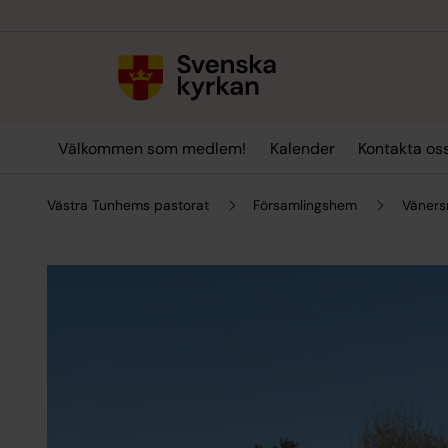
Till innehållet
Till undermeny
Välkommen som medlem!
Kalender
Kontakta oss
Västra Tunhems pastorat
Församlingshem
Väners