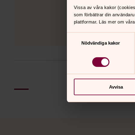
Vissa av våra kakor (cookies
som förbättrar din användaru
plattformar. Läs mer om våra
Samtyckesval
Nödvändiga kakor
Avvisa
Tillbaka till toppen
Tillbaka till innehållet