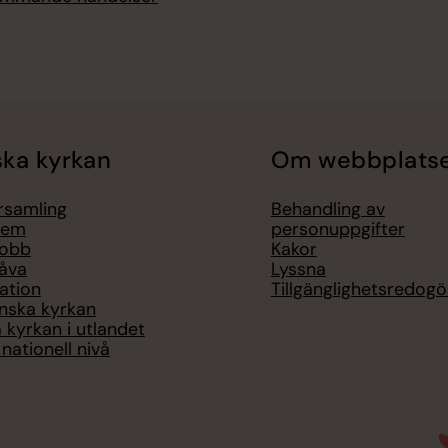
ka kyrkan
Om webbplats
örsamling
Behandling av
lem
personuppgifter
jobb
Kakor
åva
Lyssna
ation
Tillgänglighetsredogö
nska kyrkan
 kyrkan i utlandet
nationell nivå