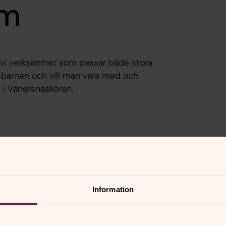
em
 vi verksamhet som passar både stora
re barnen och vill man vara med och
d i Vänersnäskören.
r? Här hittar du all information.
Information