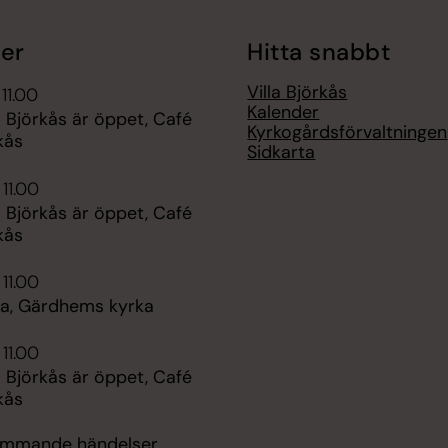
er
Hitta snabbt
Villa Björkås
11.00
Kalender
a Björkås är öppet, Café
Kyrkogårdsförvaltningen
rkås
Sidkarta
 11.00
a Björkås är öppet, Café
rkås
 11.00
a, Gärdhems kyrka
 11.00
a Björkås är öppet, Café
rkås
kommande händelser