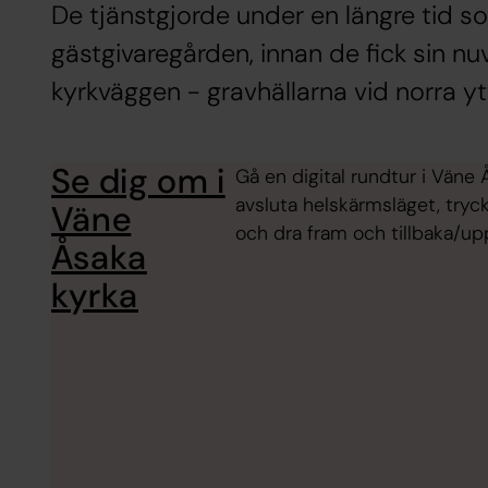
De tjänstgjorde under en längre tid s
gästgivaregården, innan de fick sin nu
kyrkväggen - gravhällarna vid norra y
Se dig om i
Gå en digital rundtur i Väne 
avsluta helskärmsläget, tryck
Väne
och dra fram och tillbaka/up
Åsaka
kyrka