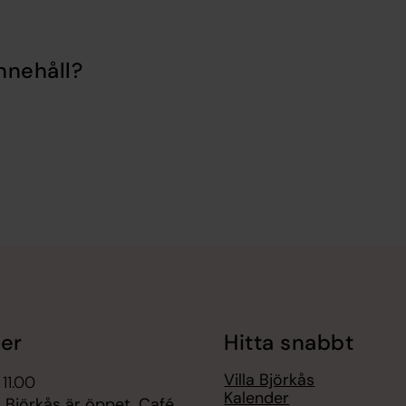
nnehåll?
er
Hitta snabbt
Villa Björkås
 11.00
Kalender
a Björkås är öppet, Café