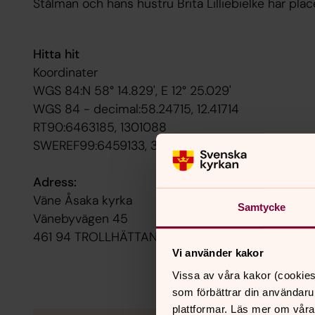
Stålman och hans hustru Brita Lilliebielke har plac
Hitta hit
Koordinater
WGS 84:N 58° 14.829', E 12° 25.029'
WGS 84 - decimal:58.24715, 12.41714
RT90:6463185, 1301088
SWEREF99:6459133, 348406
Adress:
Väne Åsaka kyrka
Samtycke
Vänebyvägen 45
461 94 TROLLHÄTTAN
Vi använder kakor
Vissa av våra kakor (cookies
som förbättrar din användaru
plattformar. Läs mer om våra