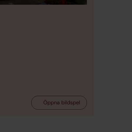
Bild 2 av 4
Foto: St
Öppna bildspel