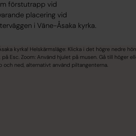
om förstutrapp vid
varande placering vid
tterväggen i Väne-Åsaka kyrka.
Åsaka kyrka! Helskärmsläge: Klicka i det högre nedre hörne
 på Esc. Zoom: Använd hjulet på musen. Gå till höger ell
p och ned, alternativt använd piltangenterna.