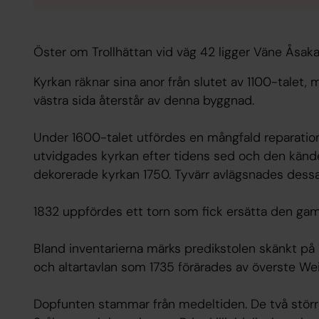
Öster om Trollhättan vid väg 42 ligger Väne Åsaka
Kyrkan räknar sina anor från slutet av 1100-talet
västra sida återstår av denna byggnad.
Under 1600-talet utfördes en mångfald reparation
utvidgades kyrkan efter tidens sed och den känd
dekorerade kyrkan 1750. Tyvärr avlägsnades dessa
1832 uppfördes ett torn som fick ersätta den gam
Bland inventarierna märks predikstolen skänkt på 
och altartavlan som 1735 förärades av överste Wei
Dopfunten stammar från medeltiden. De två störr