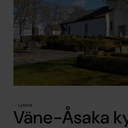
Lyssna
Väne-Åsaka k