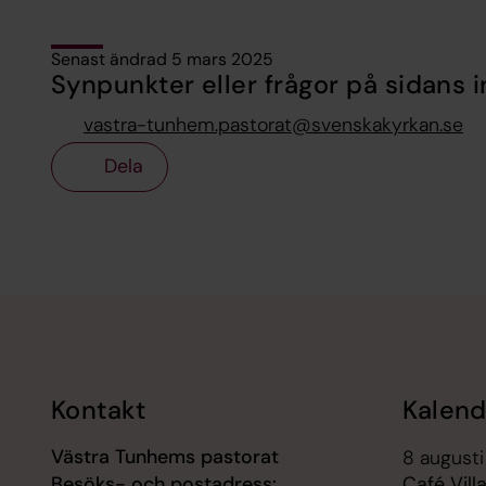
Senast ändrad 5 mars 2025
Synpunkter eller frågor på sidans i
vastra-tunhem.pastorat@svenskakyrkan.se
Dela
Tillbaka till toppen
Tillbaka till innehållet
Kontakt
Kalend
Västra Tunhems pastorat
8 augusti
Besöks- och postadress:
Café Vill