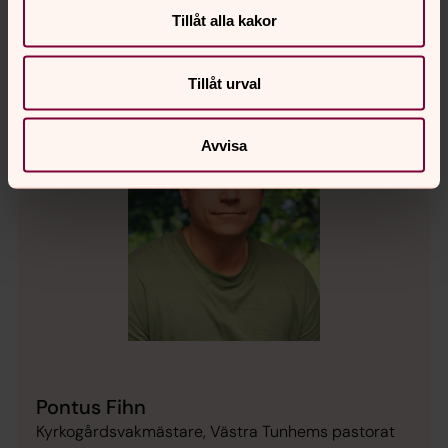
Tillåt alla kakor
Tillåt urval
Avvisa
Pontus Fihn
Kyrkogårdsvakmästare, Västra Tunhems pastorat