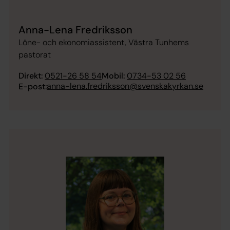
Anna-Lena Fredriksson
Löne- och ekonomiassistent, Västra Tunhems
pastorat
Direkt:
0521-26 58 54
Mobil:
0734-53 02 56
anna-lena.fredriksson@svenskakyrkan.se
E-post: