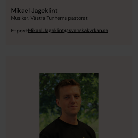
Mikael Jageklint
Musiker, Västra Tunhems pastorat
Mikael.Jageklint@svenskakyrkan.se
E-post: