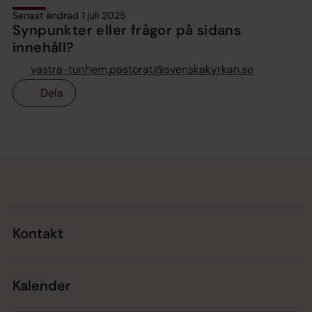
Senast ändrad 1 juli 2025
Synpunkter eller frågor på sidans
innehåll?
vastra-tunhem.pastorat@svenskakyrkan.se
Dela
Tillbaka till toppen
Tillbaka till innehållet
Kontakt
Kalender