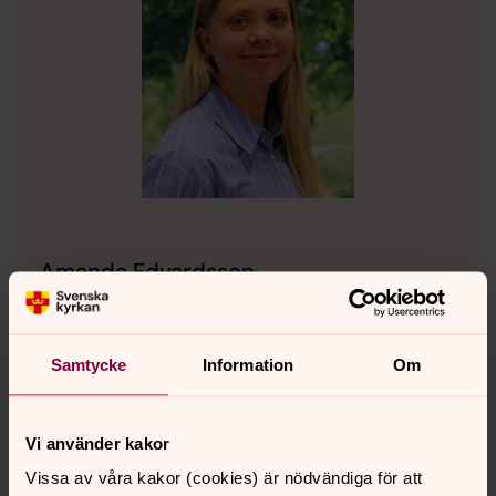
Amanda Edvardsson
Kommunikatör, Västra Tunhems pastorat
Mobil:
0734530253
Samtycke
amanda.edvardsson@svenskakyrkan.se
Information
Om
E-post:
Vi använder kakor
Vissa av våra kakor (cookies) är nödvändiga för att