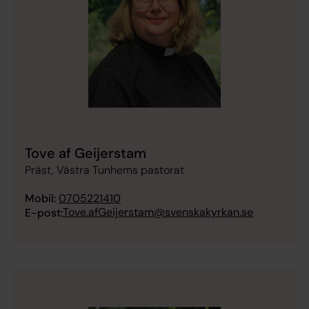
Tove af Geijerstam
Präst, Västra Tunhems pastorat
Mobil:
0705221410
Tove.afGeijerstam@svenskakyrkan.se
E-post: