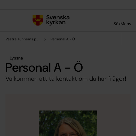
Till innehållet
Till undermeny
Sök
Meny
Västra Tunhems pastorat
Personal A - Ö
Lyssna
Personal A - Ö
Välkommen att ta kontakt om du har frågor!