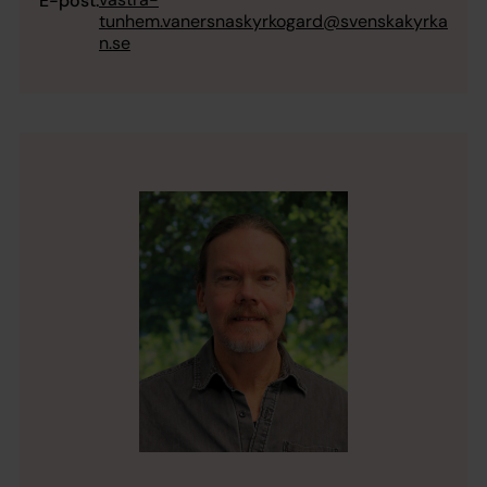
E-post:
tunhem.vanersnaskyrkogard@svenskakyrka
n.se