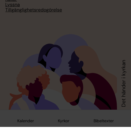
Lyssna
Tillgänglighetsredogörelse
Kalender
Kyrkor
Bibeltexter