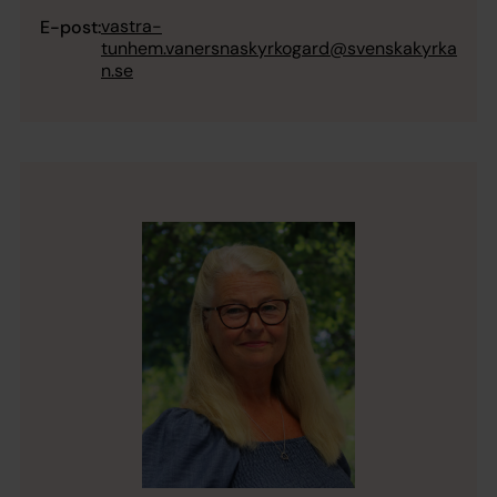
vastra-
E-post:
tunhem.vanersnaskyrkogard@svenskakyrka
n.se