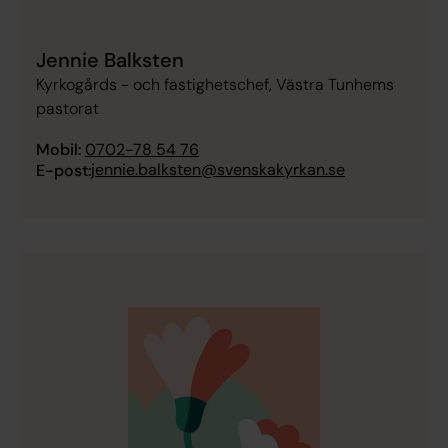
Jennie Balksten
Kyrkogårds - och fastighetschef, Västra Tunhems
pastorat
Mobil:
0702-78 54 76
jennie.balksten@svenskakyrkan.se
E-post: