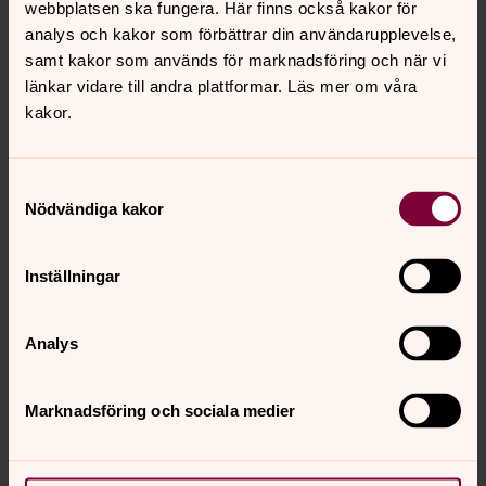
webbplatsen ska fungera. Här finns också kakor för
analys och kakor som förbättrar din användarupplevelse,
samt kakor som används för marknadsföring och när vi
länkar vidare till andra plattformar. Läs mer om våra
kakor.
Samtyckesval
Nödvändiga kakor
Inställningar
Analys
Amanda Elvin
Kyrkomusiker, Västra Tunhems pastorat
Marknadsföring och sociala medier
Mobil:
0703722857
amanda.elvin@svenskakyrkan.se
E-post: