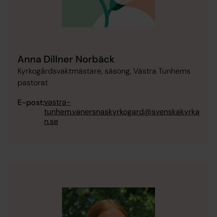
Anna Dillner Norbäck
Kyrkogårdsvaktmästare, säsong, Västra Tunhems
pastorat
vastra-
E-post:
tunhem.vanersnaskyrkogard@svenskakyrka
n.se