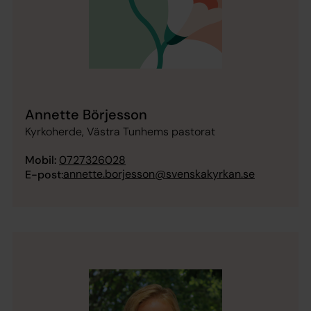
Annette Börjesson
Kyrkoherde, Västra Tunhems pastorat
Mobil:
0727326028
annette.borjesson@svenskakyrkan.se
E-post: