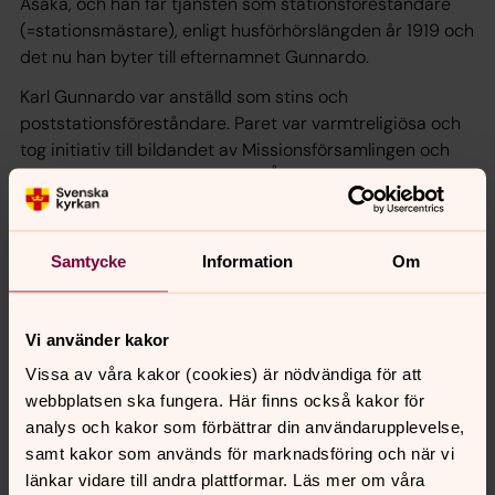
Åsaka, och han får tjänsten som stationsföreståndare
(=stationsmästare), enligt husförhörslängden år 1919 och
det nu han byter till efternamnet Gunnardo.
Karl Gunnardo var anställd som stins och
poststationsföreståndare. Paret var varmtreligiösa och
tog initiativ till bildandet av Missionsförsamlingen och
bygget avmissionskyrkan här i Åsaka. Gunnardo var
församlingsföreståndare och söndagsskollärare där han
också hade hjälp av dottern Edla.
Samtycke
Information
Om
Han var mycket noggrann som stins och postman. Höll
benhårt på bestämda klockslag och tider, han var
mycket respekt ingivande person med mössa och
Vi använder kakor
uniform. De båda barnen Elon och Edla hade var sina
lantbrevbärarlinjer när de blivit vuxna.
Vissa av våra kakor (cookies) är nödvändiga för att
webbplatsen ska fungera. Här finns också kakor för
Karl tjänstgjorde inom järnvägen i 39 år innan han gick i
analys och kakor som förbättrar din användarupplevelse,
pension vid 63 års ålder. Till sin pensionsålder hade han
samt kakor som används för marknadsföring och när vi
låtit bygga sig villan Karlsro.
länkar vidare till andra plattformar. Läs mer om våra