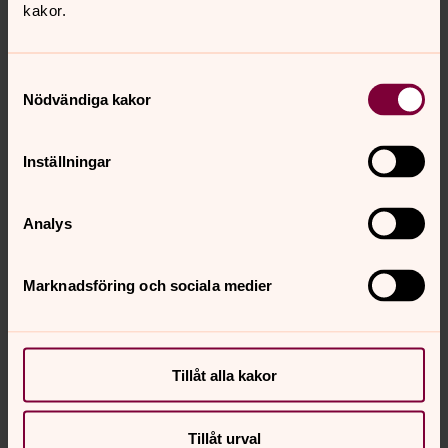
Den 25 juli 1943 somnade Karl in och begravdes den 31
kakor.
juli samma år, intill sin hustru Ida. Ida avled året innan
den 4 oktober 1942, hon fördes till sin sista vila den 11
Samtyckesval
oktober 1942.
Nödvändiga kakor
Sonen Elon Gunnardo blev nästa befattningsinnehavare
på järnvägsstationen, här tjänstgjorde han fram till år
Inställningar
1968. Hans uppgifter förändrades med åren. Tågens
ankomst och avgång skedde med tågförarens ansvar,
bommarna vid vägkorsningarna automatiserades. Till
Analys
sist flyttades posten till Trollhättan.
När järnvägen 1968 lades ned köpte Elon stationshuset
Marknadsföring och sociala medier
till privatbostad.
Elon och hans hustru Anna, hon kom från Magra och dog
redan efter några års äktenskap, de har också sin
Tillåt alla kakor
gravplats här. Anna dog den 15 mars 1941 och begravdes
den 21 mars. Ungefär 30 år senare den 7 december 1971
avled Elon och fördes till sista vilan intill sin hustru den 14
Tillåt urval