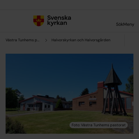
Till innehållet
Till undermeny
Sök
Meny
Västra Tunhems pastorat
Halvorskyrkan och Halvorsgården