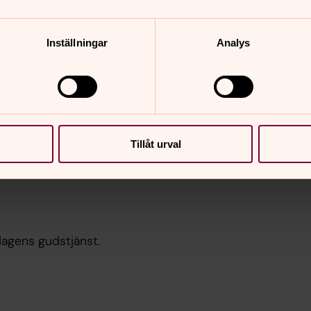
Inställningar
Analys
y, Linderås och Adelövs församlingar
ns möjlighet att låna dopklänning och
 möjlighet att låna någon av våra
Tillåt urval
dagens gudstjänst.