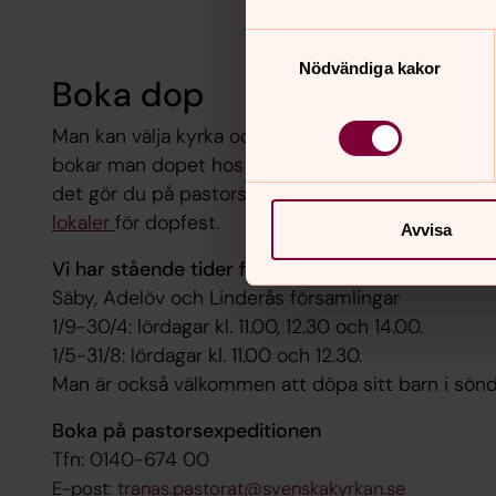
Samtyckesval
Nödvändiga kakor
Boka dop
Man kan välja kyrka och dopförsamling själv. I Säb
bokar man dopet hos pastorsexpeditionen. Det fin
det gör du på pastorsexpeditionen. Det finns även
lokaler
för dopfest.
Avvisa
Vi har stående tider för dopgudstjänster:
Säby, Adelöv och Linderås församlingar
1/9-30/4: lördagar kl. 11.00, 12.30 och 14.00.
1/5-31/8: lördagar kl. 11.00 och 12.30.
Man är också välkommen att döpa sitt barn i sön
Boka på pastorsexpeditionen
Tfn: 0140-674 00
E-post:
tranas.pastorat@svenskakyrkan.se