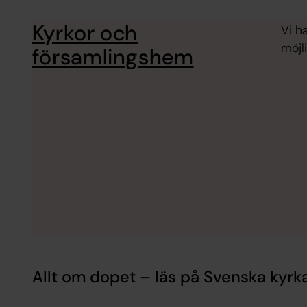
Kyrkor och
Vi h
möjli
församlingshem
Allt om dopet – läs på Svenska ky