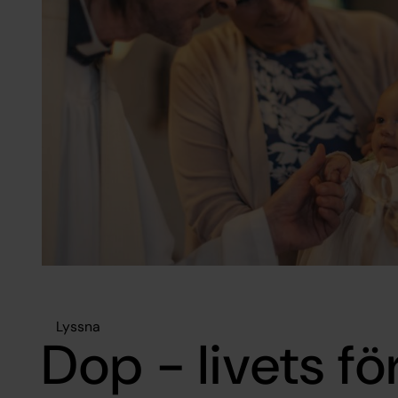
Lyssna
Dop - livets fö