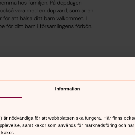
ke hemma hos familjen. På dopdagen
t också vara med en dopvärd, som är en
 för att hälsa ditt barn välkommet. I
för ditt barn i församlingens förbön.
l
och vad den innehåller.
Information
n behöver veta om dopet
ns många tips och svar på frågor, allt
 dopfesten.
) är nödvändiga för att webbplatsen ska fungera. Här finns ocks
pplevelse, samt kakor som används för marknadsföring och när vi
 kakor.