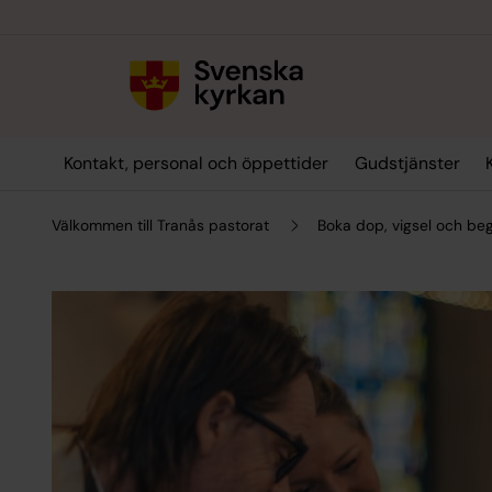
Till innehållet
Till undermeny
Kontakt, personal och öppettider
Gudstjänster
Välkommen till Tranås pastorat
Boka dop, vigsel och be