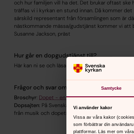
och hur familjen vill ha det. Det brukar oftast s
träffas vi i kyrkan en stund innan. Då kommer de
särskild representant från församlingen som är där
nästkommande mässa/gudstjänst kommer vi att be 
Susanne Jackson, präst
Hur går en dopgudstjänst till?
Här kan ni se och läsa
hur en dopgudstjänst går til
Frågor och svar om dopet
Samtycke
Broschyr
:
Dopet - en broschyr om det mesta ma
Dopsajten
: På Svenska kyrkans sida
dopsajten
fin
Vi använder kakor
från musik och dopets innebörd till checklista för
Vissa av våra kakor (cookies
som förbättrar din användaru
plattformar. Läs mer om våra