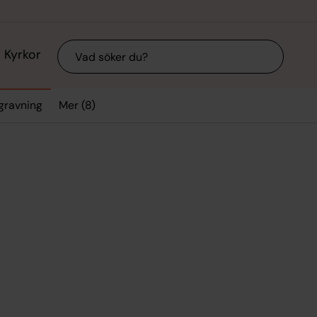
Sök
Kyrkor
Mer (8)
gravning