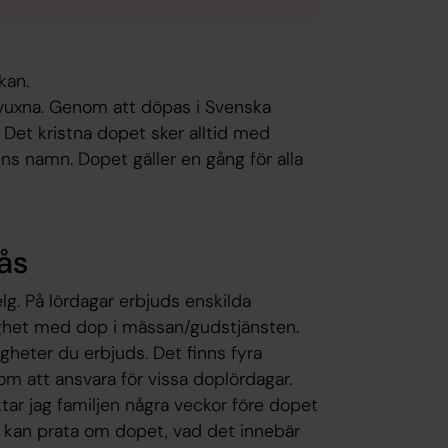
kan.
vuxna. Genom att döpas i Svenska
 Det kristna dopet sker alltid med
s namn. Dopet gäller en gång för alla
ås
g. På lördagar erbjuds enskilda
ighet med dop i mässan/gudstjänsten.
gheter du erbjuds. Det finns fyra
om att ansvara för vissa doplördagar.
ktar jag familjen några veckor före dopet
vi kan prata om dopet, vad det innebär