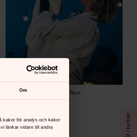
Om
Foto: Jesper Wahlström /Ikon
å kakor för analys och kakor
 länkar vidare till andra