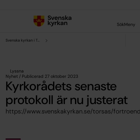
Till innehållet
Till undermeny
Sök
Meny
Svenska kyrkan i Torsås
Lyssna
Nyhet / Publicerad 27 oktober 2023
Kyrkorådets senaste
protokoll är nu justerat
https://www.svenskakyrkan.se/torsas/fortroen