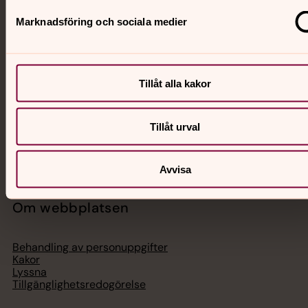
Svenska kyrkan
Marknadsföring och sociala medier
Hitta församling
Bli medlem
Lediga jobb
Tillåt alla kakor
Ge en gåva
Organisation
Act Svenska kyrkan
Tillåt urval
Svenska kyrkan i utlandet
Press – nationell nivå
Avvisa
Om webbplatsen
Behandling av personuppgifter
Kakor
Lyssna
Tillgänglighetsredogörelse