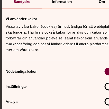
Samtycke
Information
Om
Sociala kanaler
Vi använder kakor
Vissa av våra kakor (cookies) är nödvändiga för att webbpla
ska fungera. Här finns också kakor för analys och kakor so
förbättrar din användarupplevelse, samt kakor som används 
marknadsföring och när vi länkar vidare till andra plattformar
Jourhavande präst
mer om våra kakor.
Akut samtals- och krisstöd. Prata eller chatta anonymt
med en präst på kvällar och nätter.
Samtyckesval
Nödvändiga kakor
Chatt
Digitalt brev
Inställningar
Telefon 112
Analys