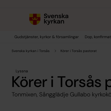
Till innehållet
Till undermeny
Gudstjänster, kyrkor & församlingar
Dop, konfirmat
Svenska kyrkan i Torsås
Körer i Torsås pastorat
Lyssna
Körer i Torsås 
Tonmixen, Sångglädje Gullabo kyrkokö