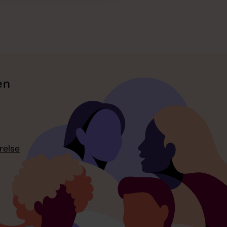
en
relse