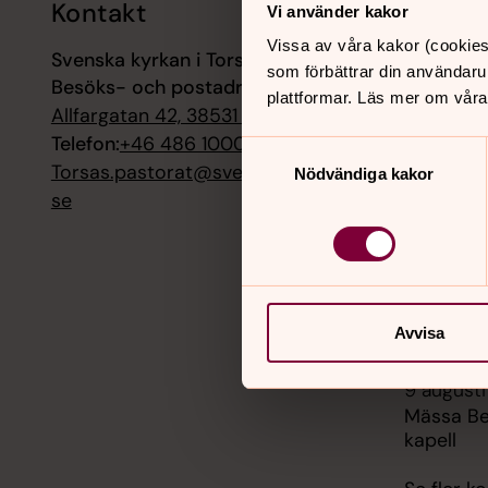
Kontakt
Kalend
Vi använder kakor
Vissa av våra kakor (cookies
Svenska kyrkan i Torsås
3 augusti
som förbättrar din användaru
Besöks- och postadress:
Sommarö
plattformar. Läs mer om våra
Söderåkr
Allfargatan 42, 38531 Torsås
Sophia M
Telefon:
+46 486 10007
Samtyckesval
Torsas.pastorat@svenskakyrkan.
Nödvändiga kakor
7 augusti
se
Sommarö
- Söderå
kyrka So
9 augusti
Avvisa
Gudstjäns
9 augusti
Mässa Be
kapell