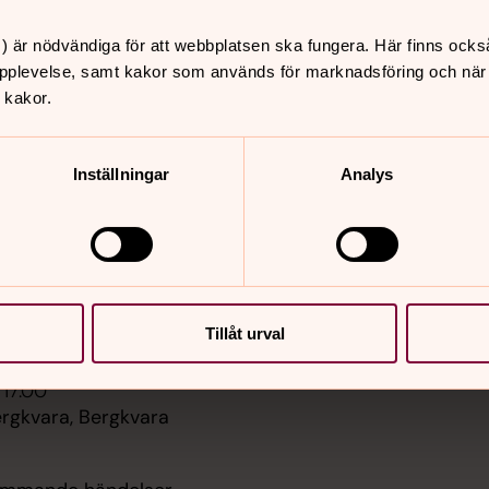
er
Hitta snabbt
) är nödvändiga för att webbplatsen ska fungera. Här finns ocks
Kalender
pplevelse, samt kakor som används för marknadsföring och när vi
Play
ppen kyrka/Vägkyrka -
Kontakt
 kakor.
a v.32, Söderåkra kyrka
Sidkarta
agdalena
Inställningar
Analys
 13.00
ppen kyrka & Vägkyrka
kra kyrka, Söderåkra
phia Magdalena
 11.00
Tillåt urval
t Torsås, Torsås kyrka
 17.00
rgkvara, Bergkvara