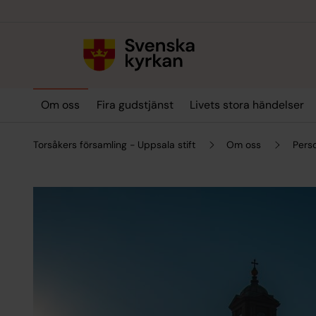
Till innehållet
Till undermeny
Om oss
Fira gudstjänst
Livets stora händelser
Torsåkers församling - Uppsala stift
Om oss
Pers