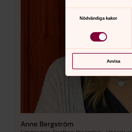
Samtyckesval
Nödvändiga kakor
Avvisa
Anne Bergström