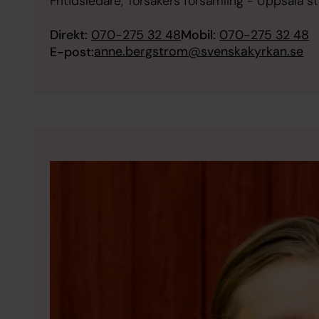
Fritidsledare, Torsåkers församling - Uppsala st
Direkt:
070-275 32 48
Mobil:
070-275 32 48
anne.bergstrom@svenskakyrkan.se
E-post: