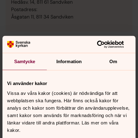
Hedåsv. 14, 811 61 Sandviken
Postadress:
Åsgatan 11, 811 34 Sandviken
Begravningsombud
Länsstyrelsen utser begravningsombud för Torsåkers
Samtycke
Information
Om
församling. Som begravningsombud ska man se till att
de personer som inte är tillhöriga Svenska kyrkan får
sina behov tillgodosedda.
Vi använder kakor
Vissa av våra kakor (cookies) är nödvändiga för att
webbplatsen ska fungera. Här finns också kakor för
Begravningsombudet
analys och kakor som förbättrar din användarupplevelse,
samt kakor som används för marknadsföring och när vi
Marie-Louise Dangardt
länkar vidare till andra plattformar. Läs mer om våra
070-414 12 50
kakor.
majadangardt@gmail.com