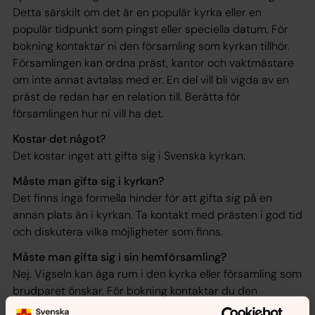
Detta särskilt om det är en populär kyrka eller en
populär tidpunkt som pingst eller speciella datum. För
bokning kontaktar ni den församling som kyrkan tillhör.
Församlingen kan ordna präst, kantor och vaktmästare
om inte annat avtalas med er. En del vill bli vigda av en
präst de redan har en relation till. Berätta för
församlingen hur ni vill ha det.
Kostar det något?
Det kostar inget att gifta sig i Svenska kyrkan.
Måste man gifta sig i kyrkan?
Det finns inga formella hinder för att gifta sig på en
annan plats än i kyrkan. Ta kontakt med prästen i god tid
och diskutera vilka möjligheter som finns.
Måste man gifta sig i sin hemförsamling?
Nej. Vigseln kan äga rum i den kyrka eller församling som
brudparet önskar. För bokning kontaktar du den
församling som kyrkan ligger i.Tänk på att det är viktigt