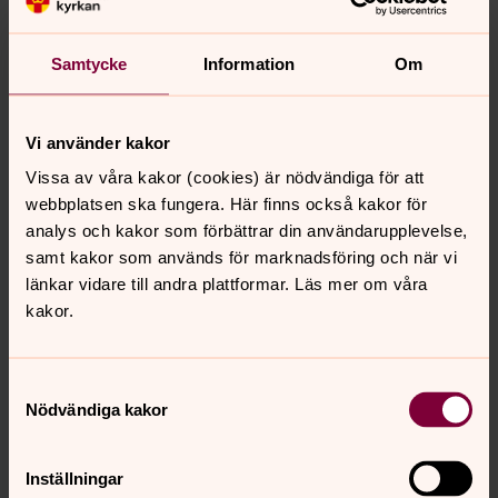
att vara ute i god tid med att boka, gärna ett år i förväg!
Detta särskilt om det är en populär kyrka eller en
Samtycke
Information
Om
populär tidpunkt som pingst eller speciella datum.
Kan man välja vilken präst som helst?
Ja. För många brudpar är det viktigt att bli vigda av en
Vi använder kakor
präst de redan har en relation till. Meddela församlingen
Vissa av våra kakor (cookies) är nödvändiga för att
som du gifter dig i så att de inte bokar upp någon av
webbplatsen ska fungera. Här finns också kakor för
sina egna präster.
analys och kakor som förbättrar din användarupplevelse,
I Tomelillabygdens församling
har vi vigseltider lördagar
samt kakor som används för marknadsföring och när vi
kl 14.00 och kl 16.00.
länkar vidare till andra plattformar. Läs mer om våra
Kan man gifta sig mitt i veckan? Ja det kan man
kakor.
Samtyckesval
Nödvändiga kakor
Senast ändrad 21 mars 2025
Synpunkter eller frågor på sidans
innehåll?
Inställningar