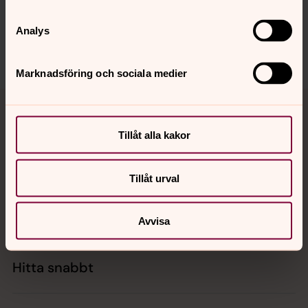
tomelillabygdens.forsamling@svenskakyrkan.se
Dela
Analys
Marknadsföring och sociala medier
Tillbaka till toppen
Tillbaka till innehållet
Tillåt alla kakor
Kontakt
Tillåt urval
Kalender
Avvisa
Hitta snabbt