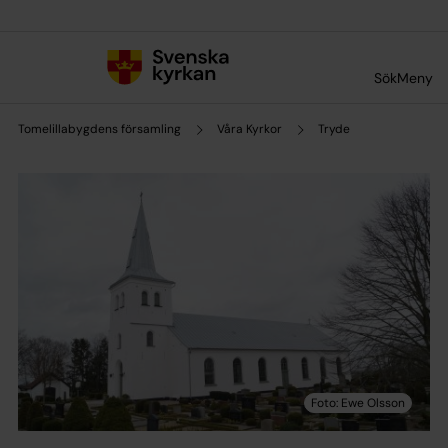
Till innehållet
Till undermeny
Sök
Meny
Tomelillabygdens församling
Våra Kyrkor
Tryde