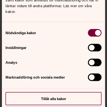
Dela
länkar vidare till andra plattformar. Läs mer om våra
kakor.
Samtyckesval
Tillbaka till toppen
Tillbaka till innehållet
Nödvändiga kakor
Inställningar
Kontakt
Analys
Kalender
Marknadsföring och sociala medier
Hitta snabbt
Tillåt alla kakor