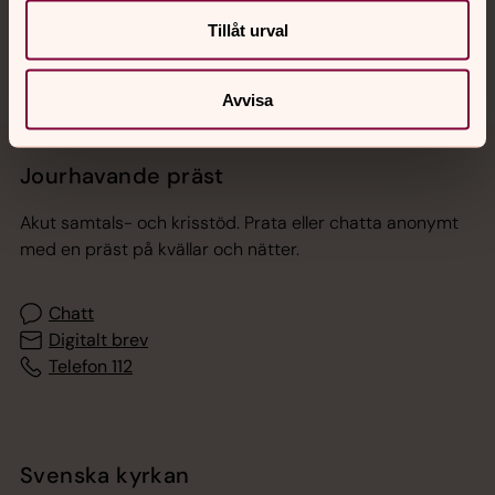
Sociala kanaler
Tillåt urval
Avvisa
Jourhavande präst
Akut samtals- och krisstöd. Prata eller chatta anonymt
med en präst på kvällar och nätter.
Chatt
Digitalt brev
Telefon 112
Svenska kyrkan