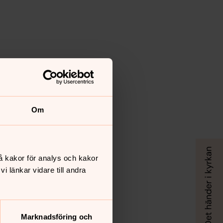
Om
å kakor för analys och kakor
tra
 länkar vidare till andra
Marknadsföring och