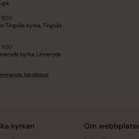
uga
 11.00
t Tingsås kyrka, Tingsås
 11.00
nneryds kyrka, Linneryds
kommande händelser
ka kyrkan
Om webbplats