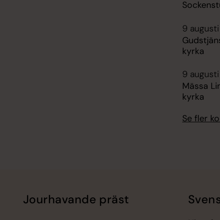
Sockenst
9 augusti
Gudstjäns
kyrka
9 augusti
Mässa Li
kyrka
Se fler 
Jourhavande präst
Svens