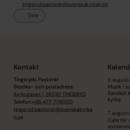
tingsryd.pastorat@svenskakyrkan.se
Dela
Tillbaka till toppen
Tillbaka till innehållet
Kontakt
Kalend
Tingsryds Pastorat
6 augusti
Besöks- och postadress:
Musik i 
Sandsjö 
Kyrkogatan 1, 36230 TINGSRYD
kyrka
Telefon:
+46 477 779000
tingsryd.pastorat@svenskakyrka
7 augusti
n.se
Cafe för 
sockenst