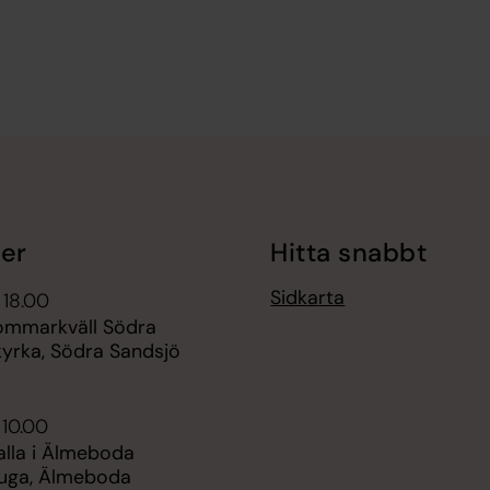
er
Hitta snabbt
Sidkarta
 18.00
sommarkväll Södra
kyrka, Södra Sandsjö
 10.00
alla i Älmeboda
uga, Älmeboda