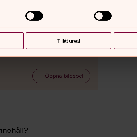
Tillåt urval
Öppna bildspel
nnehåll?