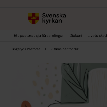
Till innehållet
Till undermeny
Ett pastorat sju församlingar
Diakoni
Livets ske
Tingsryds Pastorat
Vi finns här för dig!