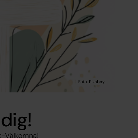
 dig!
et-Välkomna!