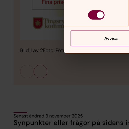
Avvisa
Bild 1 av 2
Foto: Petra
Senast ändrad 3 november 2025
Synpunkter eller frågor på sidans i