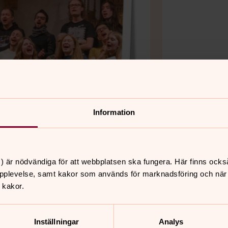
Information
) är nödvändiga för att webbplatsen ska fungera. Här finns ocks
Bild 2 av 2
Foto: Pe
pplevelse, samt kakor som används för marknadsföring och när vi
 kakor.
Inställningar
Analys