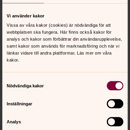
Vi använder kakor
Bild 1 av 5
Foto: Petra Davidsson
Vissa av våra kakor (cookies) är nödvändiga för att
webbplatsen ska fungera. Här finns också kakor för
analys och kakor som förbättrar din användarupplevelse,
Öppna bildspel
samt kakor som används för marknadsföring och när vi
länkar vidare till andra plattformar. Läs mer om våra
kakor.
Senast ändrad 4 december 2025
Samtyckesval
Synpunkter eller frågor på sidans
Nödvändiga kakor
innehåll?
tingsryd.pastorat@svenskakyrkan.se
Inställningar
Dela
Analys
Tillbaka till toppen
Tillbaka till innehållet