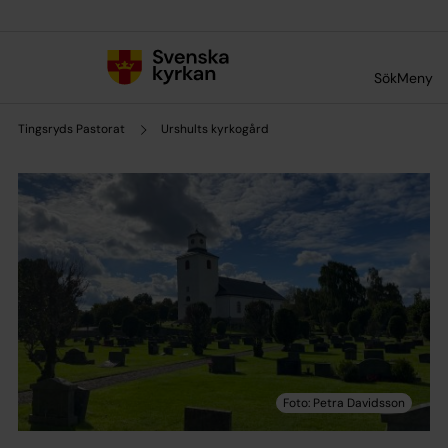
Till innehållet
Till undermeny
Sök
Meny
Tingsryds Pastorat
Urshults kyrkogård