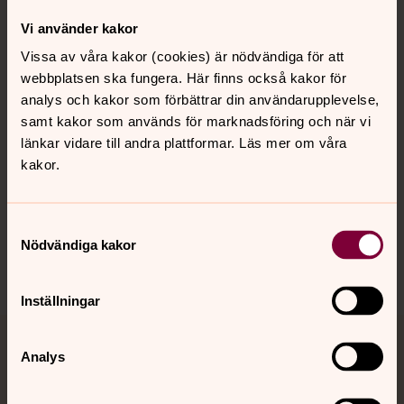
Kontakt
Vi använder kakor
Vissa av våra kakor (cookies) är nödvändiga för att
Kalender
webbplatsen ska fungera. Här finns också kakor för
analys och kakor som förbättrar din användarupplevelse,
samt kakor som används för marknadsföring och när vi
länkar vidare till andra plattformar. Läs mer om våra
Hitta snabbt
kakor.
Sociala kanaler
Samtyckesval
Nödvändiga kakor
Inställningar
Jourhavande präst
Analys
Akut samtals- och krisstöd. Prata eller chatta anonymt