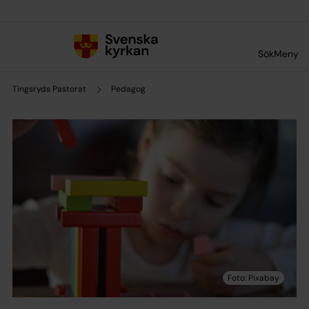
Till innehållet
Till undermeny
Sök
Meny
Tingsryds Pastorat
Pedagog