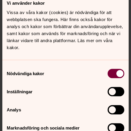
Vi använder kakor
Begravningsombud i Tingsryds kommun
Vissa av våra kakor (cookies) är nödvändiga för att
Ett begravningsombud ska bevaka frågor som berör
webbplatsen ska fungera. Här finns också kakor för
dem som
inte
tillhör Svenska Kyrkan.
analys och kakor som förbättrar din användarupplevelse,
samt kakor som används för marknadsföring och när vi
Begravningsombudet ska bl a granska att huvudmännen
länkar vidare till andra plattformar. Läs mer om våra
inom Svenska Kyrkan inte använder intäkterna från
kakor.
begravningsavgiften till församlingens övriga
verksamhet, utan endasttill begravningsverksamhet.
Samtyckesval
Länsstyrelsen utser ett eller flera begravningsombud
Nödvändiga kakor
när en församling eller kyrklig samfällighet är huvudman
för begravningsverksamheten. Verksamhetsområdet för
ett begravningsombud omfattar normalt församlingarna
Inställningar
inom kommun.
Begravningsombud i Tingsryds kommun:
Analys
Sivert Eklund 070-892 38 19
Välkomna med Era frågor!
Marknadsföring och sociala medier