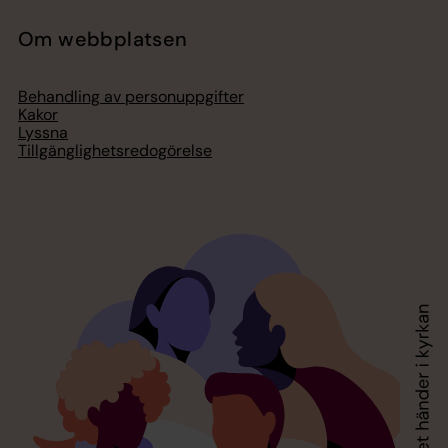
Om webbplatsen
Behandling av personuppgifter
Kakor
Lyssna
Tillgänglighetsredogörelse