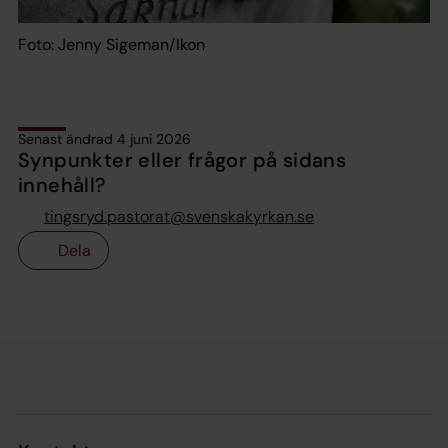
Foto: Jenny Sigeman/Ikon
Senast ändrad 4 juni 2026
Synpunkter eller frågor på sidans
innehåll?
tingsryd.pastorat@svenskakyrkan.se
Dela
Tillbaka till toppen
Tillbaka till innehållet