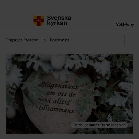
Till innehållet
Till undermeny
Sök
Meny
Tingsryds Pastorat
Begravning